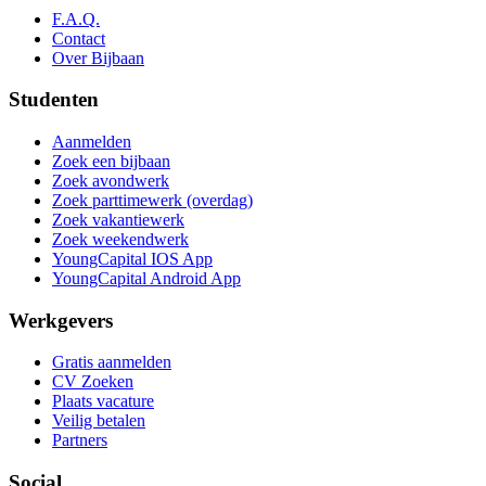
F.A.Q.
Contact
Over Bijbaan
Studenten
Aanmelden
Zoek een bijbaan
Zoek avondwerk
Zoek parttimewerk (overdag)
Zoek vakantiewerk
Zoek weekendwerk
YoungCapital IOS App
YoungCapital Android App
Werkgevers
Gratis aanmelden
CV Zoeken
Plaats vacature
Veilig betalen
Partners
Social