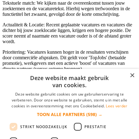
Tekstuele match: We kijken naar de overeenkomst tussen jouw
zoektermen en de vacaturetekst. Hierbij wegen trefwoorden in de
functietitel het zwaarst, gevolgd door de korte omschrijving.
Actualiteit & Locatie: Recent geplaatste vacatures en vacatures die
dichter bij jouw zoeklocatie liggen, krijgen een hogere positie. De
score neemt af naarmate een vacature ouder is of de afstand groter
wordt.
Prioritering: Vacatures kunnen hoger in de resultaten verschijnen
door commerciële afspraken. Dit geldt voor 'TopJobs' (betaalde
promotie), werkgevers met een actieve 'boost' of vacatures van
directe partners (versus externe bronnen).
×
Deze website maakt gebruik
van cookies.
Inloggen als bedrijf
Deze website gebruikt cookies om uw gebruikerservaring te
verbeteren. Door onze website te gebruiken, stemt u in met alle
E-mail
*
cookies in overeenstemming met ons Cookiebeleid.
Lees verder
TOON ALLE PARTNERS
(598) →
Wachtwoord
STRIKT NOODZAKELIJK
PRESTATIE
login gegevens onthouden
Wachtwoord vergeten?