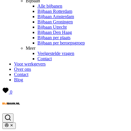
Bijbaan
Alle bijbanen
Bijbaan Rotterdam
Bijbaan Amsterdam
Bijbaan Groningen
Bijbaan Utrecht
Bijbaan Den Haag
Bijbaan per plaats
Bijbaan per beroepsgroep
Meer
Veelgestelde vragen
Contact
Voor werkgevers
Over ons
Contact
Blog
0