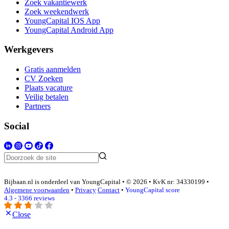
Zoek vakantiewerk
Zoek weekendwerk
YoungCapital IOS App
YoungCapital Android App
Werkgevers
Gratis aanmelden
CV Zoeken
Plaats vacature
Veilig betalen
Partners
Social
Bijbaan.nl is onderdeel van YoungCapital • © 2026 • KvK nr: 34330199 •
Algemene voorwaarden
•
Privacy
Contact
•
YoungCapital score
4.3 - 3366 reviews
Close