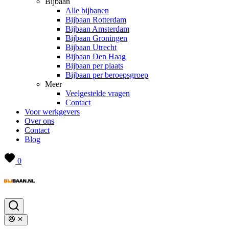
Bijbaan
Alle bijbanen
Bijbaan Rotterdam
Bijbaan Amsterdam
Bijbaan Groningen
Bijbaan Utrecht
Bijbaan Den Haag
Bijbaan per plaats
Bijbaan per beroepsgroep
Meer
Veelgestelde vragen
Contact
Voor werkgevers
Over ons
Contact
Blog
0