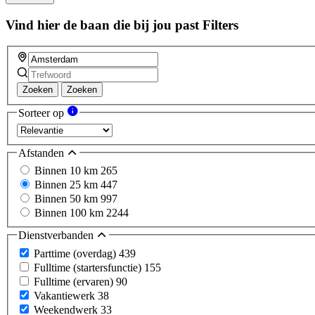
Vind hier de baan die bij jou past
Filters
Zoeken
Zoeken
Sorteer op
Afstanden
Binnen 10 km
265
Binnen 25 km
447
Binnen 50 km
997
Binnen 100 km
2244
Dienstverbanden
Parttime (overdag)
439
Fulltime (startersfunctie)
155
Fulltime (ervaren)
90
Vakantiewerk
38
Weekendwerk
33