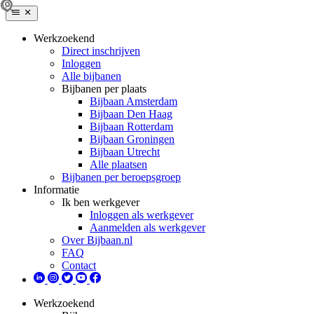
Werkzoekend
Direct inschrijven
Inloggen
Alle bijbanen
Bijbanen per plaats
Bijbaan Amsterdam
Bijbaan Den Haag
Bijbaan Rotterdam
Bijbaan Groningen
Bijbaan Utrecht
Alle plaatsen
Bijbanen per beroepsgroep
Informatie
Ik ben werkgever
Inloggen als werkgever
Aanmelden als werkgever
Over Bijbaan.nl
FAQ
Contact
Werkzoekend