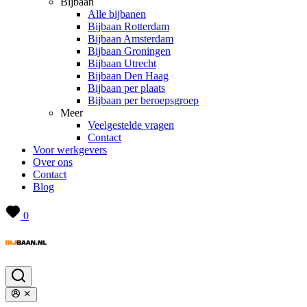
Bijbaan
Alle bijbanen
Bijbaan Rotterdam
Bijbaan Amsterdam
Bijbaan Groningen
Bijbaan Utrecht
Bijbaan Den Haag
Bijbaan per plaats
Bijbaan per beroepsgroep
Meer
Veelgestelde vragen
Contact
Voor werkgevers
Over ons
Contact
Blog
0