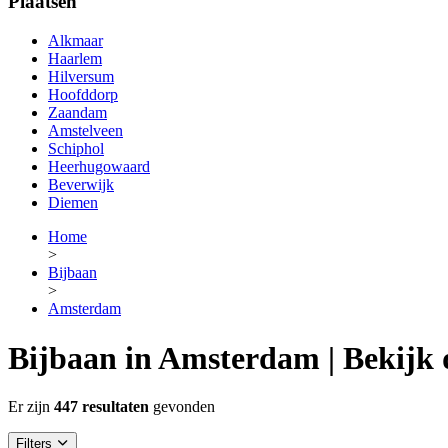
Plaatsen
Alkmaar
Haarlem
Hilversum
Hoofddorp
Zaandam
Amstelveen
Schiphol
Heerhugowaard
Beverwijk
Diemen
Home
>
Bijbaan
>
Amsterdam
Bijbaan in Amsterdam | Bekijk 
Er zijn
447 resultaten
gevonden
Filters