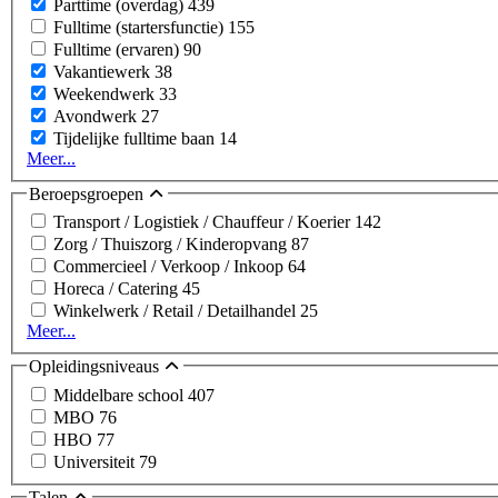
Parttime (overdag)
439
Fulltime (startersfunctie)
155
Fulltime (ervaren)
90
Vakantiewerk
38
Weekendwerk
33
Avondwerk
27
Tijdelijke fulltime baan
14
Meer...
Beroepsgroepen
Transport / Logistiek / Chauffeur / Koerier
142
Zorg / Thuiszorg / Kinderopvang
87
Commercieel / Verkoop / Inkoop
64
Horeca / Catering
45
Winkelwerk / Retail / Detailhandel
25
Meer...
Opleidingsniveaus
Middelbare school
407
MBO
76
HBO
77
Universiteit
79
Talen