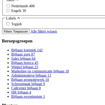
Nederlands
406
Engels
39
Labels
Topjob
Alle filters wissen
Filters Toepassen
Beroepsgroepen
Bijbaan logistiek
142
Bijbaan zorg
87
Sales bijbaan
64
Bijbaan horeca
45
Winkel bijbaan
25
Marketing en communicatie bijbaan
18
Administratieve bijbaan
13
Bijbaan promotiewerk
10
Schoonmaak bijbaan
9
Callcenter bijbaan
8
HR bijbaan
4
Bijbaan receptioniste
1