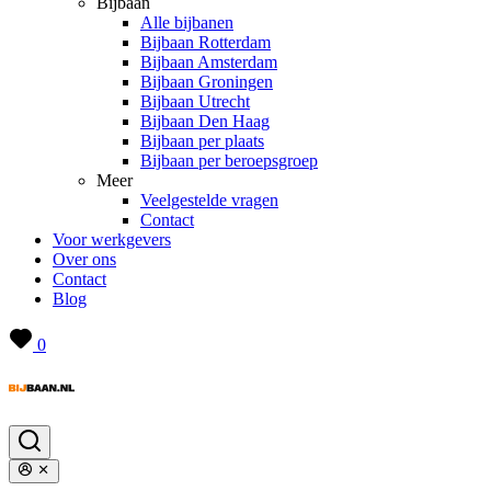
Bijbaan
Alle bijbanen
Bijbaan Rotterdam
Bijbaan Amsterdam
Bijbaan Groningen
Bijbaan Utrecht
Bijbaan Den Haag
Bijbaan per plaats
Bijbaan per beroepsgroep
Meer
Veelgestelde vragen
Contact
Voor werkgevers
Over ons
Contact
Blog
0