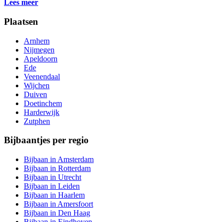
Lees meer
Plaatsen
Arnhem
Nijmegen
Apeldoorn
Ede
Veenendaal
Wijchen
Duiven
Doetinchem
Harderwijk
Zutphen
Bijbaantjes per regio
Bijbaan in Amsterdam
Bijbaan in Rotterdam
Bijbaan in Utrecht
Bijbaan in Leiden
Bijbaan in Haarlem
Bijbaan in Amersfoort
Bijbaan in Den Haag
Bijbaan in Eindhoven