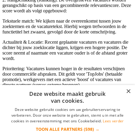
gerangschikt op basis van een gecombineerde relevantiescore. Deze
score wordt als volgt opgebouwd:
Tekstuele match: We kijken naar de overeenkomst tussen jouw
zoektermen en de vacaturetekst. Hierbij wegen trefwoorden in de
functietitel het zwaarst, gevolgd door de korte omschrijving.
Actualiteit & Locatie: Recent geplaatste vacatures en vacatures die
dichter bij jouw zoeklocatie liggen, krijgen een hogere positie. De
score neemt af naarmate een vacature ouder is of de afstand groter
wordt.
Prioritering: Vacatures kunnen hoger in de resultaten verschijnen
door commerciële afspraken. Dit geldt voor 'TopJobs' (betaalde
promotie), werkgevers met een actieve 'boost' of vacatures van
directe partners (versus externe bronnen).
×
Deze website maakt gebruik
van cookies.
Inloggen als bedrijf
Deze website gebruikt cookies om uw gebruikerservaring te
verbeteren. Door onze website te gebruiken, stemt u in met alle
E-mail
*
cookies in overeenstemming met ons Cookiebeleid.
Lees verder
TOON ALLE PARTNERS
(598) →
Wachtwoord