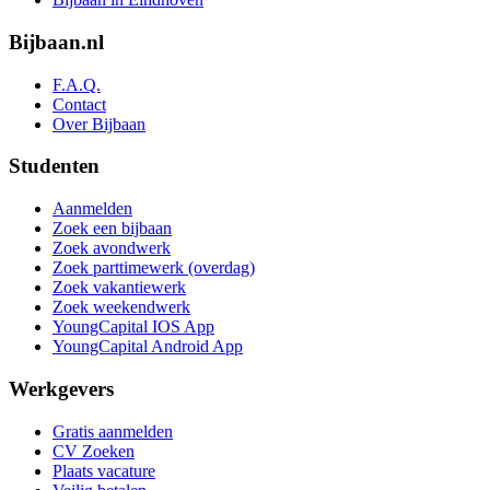
Bijbaan.nl
F.A.Q.
Contact
Over Bijbaan
Studenten
Aanmelden
Zoek een bijbaan
Zoek avondwerk
Zoek parttimewerk (overdag)
Zoek vakantiewerk
Zoek weekendwerk
YoungCapital IOS App
YoungCapital Android App
Werkgevers
Gratis aanmelden
CV Zoeken
Plaats vacature