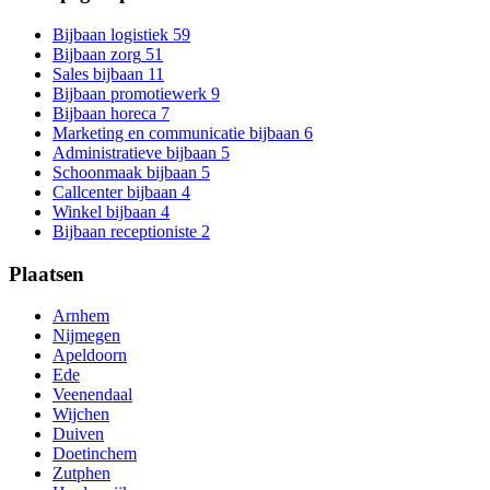
Bijbaan logistiek
59
Bijbaan zorg
51
Sales bijbaan
11
Bijbaan promotiewerk
9
Bijbaan horeca
7
Marketing en communicatie bijbaan
6
Administratieve bijbaan
5
Schoonmaak bijbaan
5
Callcenter bijbaan
4
Winkel bijbaan
4
Bijbaan receptioniste
2
Plaatsen
Arnhem
Nijmegen
Apeldoorn
Ede
Veenendaal
Wijchen
Duiven
Doetinchem
Zutphen