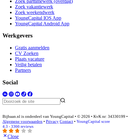
Zoek parttimewerk (overdag)
Zoek vakantiewerk
Zoek weekendwerk
YoungCapital IOS App
YoungCapital Android App
Werkgevers
Gratis aanmelden
CV Zoeken
Plaats vacature
Veilig betalen
Partners
Social
Bijbaan.nl is onderdeel van YoungCapital • © 2026 • KvK nr: 34330199 •
Algemene voorwaarden
•
Privacy
Contact
•
YoungCapital score
4.3 - 3366 reviews
Close