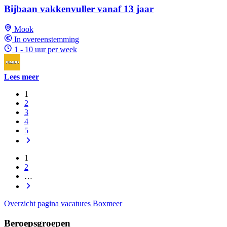
Bijbaan vakkenvuller vanaf 13 jaar
Mook
In overeenstemming
1 - 10 uur per week
Lees meer
1
2
3
4
5
1
2
…
Overzicht pagina vacatures Boxmeer
Beroepsgroepen