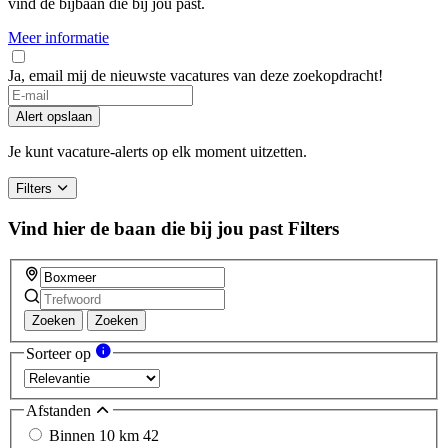
vind de bijbaan die bij jou past.
Meer informatie
Ja, email mij de nieuwste vacatures van deze zoekopdracht!
If
you
Alert opslaan
are
a
Je kunt vacature-alerts op elk moment uitzetten.
human,
ignore
Filters
this
field
Vind hier de baan die bij jou past
Filters
Zoeken
Zoeken
Sorteer op
Afstanden
Binnen 10 km
42