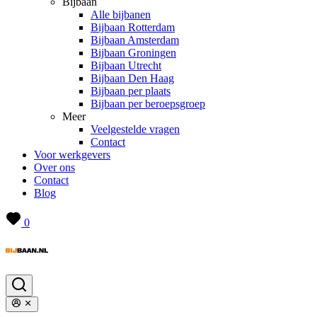
Bijbaan
Alle bijbanen
Bijbaan Rotterdam
Bijbaan Amsterdam
Bijbaan Groningen
Bijbaan Utrecht
Bijbaan Den Haag
Bijbaan per plaats
Bijbaan per beroepsgroep
Meer
Veelgestelde vragen
Contact
Voor werkgevers
Over ons
Contact
Blog
0