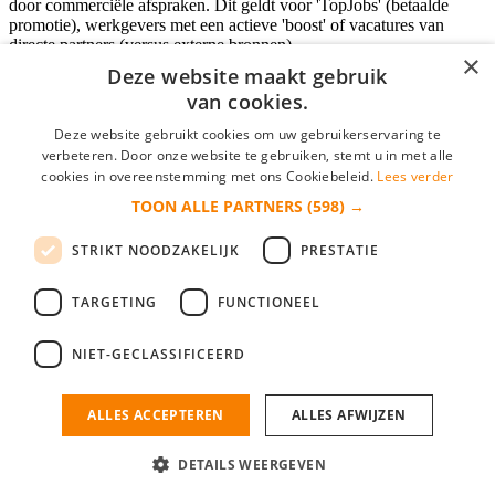
door commerciële afspraken. Dit geldt voor 'TopJobs' (betaalde
promotie), werkgevers met een actieve 'boost' of vacatures van
directe partners (versus externe bronnen).
×
Deze website maakt gebruik
van cookies.
Inloggen als bedrijf
Deze website gebruikt cookies om uw gebruikerservaring te
verbeteren. Door onze website te gebruiken, stemt u in met alle
E-mail
*
cookies in overeenstemming met ons Cookiebeleid.
Lees verder
TOON ALLE PARTNERS
(598) →
Wachtwoord
STRIKT NOODZAKELIJK
PRESTATIE
login gegevens onthouden
Wachtwoord vergeten?
login
TARGETING
FUNCTIONEEL
Bedrijf aanmelden
NIET-GECLASSIFICEERD
Na het aanmelden kun je meteen je vacature plaatsen en heb je je
nieuwe collega/werknemer zo gevonden!
ALLES ACCEPTEREN
ALLES AFWIJZEN
Heb je nog geen gratis bedrijfsprofiel?
DETAILS WEERGEVEN
Bedrijf aanmelden