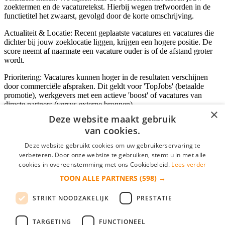
zoektermen en de vacaturetekst. Hierbij wegen trefwoorden in de
functietitel het zwaarst, gevolgd door de korte omschrijving.
Actualiteit & Locatie: Recent geplaatste vacatures en vacatures die
dichter bij jouw zoeklocatie liggen, krijgen een hogere positie. De
score neemt af naarmate een vacature ouder is of de afstand groter
wordt.
Prioritering: Vacatures kunnen hoger in de resultaten verschijnen
door commerciële afspraken. Dit geldt voor 'TopJobs' (betaalde
promotie), werkgevers met een actieve 'boost' of vacatures van
directe partners (versus externe bronnen).
×
Deze website maakt gebruik
van cookies.
Inloggen als bedrijf
Deze website gebruikt cookies om uw gebruikerservaring te
verbeteren. Door onze website te gebruiken, stemt u in met alle
E-mail
*
cookies in overeenstemming met ons Cookiebeleid.
Lees verder
TOON ALLE PARTNERS
(598) →
Wachtwoord
STRIKT NOODZAKELIJK
PRESTATIE
login gegevens onthouden
Wachtwoord vergeten?
login
TARGETING
FUNCTIONEEL