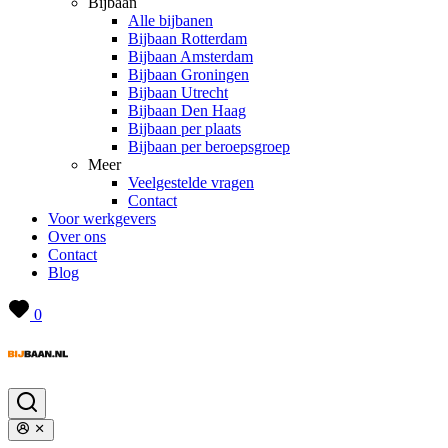
Bijbaan
Alle bijbanen
Bijbaan Rotterdam
Bijbaan Amsterdam
Bijbaan Groningen
Bijbaan Utrecht
Bijbaan Den Haag
Bijbaan per plaats
Bijbaan per beroepsgroep
Meer
Veelgestelde vragen
Contact
Voor werkgevers
Over ons
Contact
Blog
0