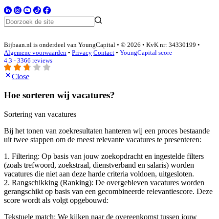
Bijbaan.nl is onderdeel van YoungCapital • © 2026 • KvK nr: 34330199 •
Algemene voorwaarden
•
Privacy
Contact
•
YoungCapital score
4.3 - 3366 reviews
Close
Hoe sorteren wij vacatures?
Sortering van vacatures
Bij het tonen van zoekresultaten hanteren wij een proces bestaande
uit twee stappen om de meest relevante vacatures te presenteren:
1. Filtering: Op basis van jouw zoekopdracht en ingestelde filters
(zoals trefwoord, zoekstraal, dienstverband en salaris) worden
vacatures die niet aan deze harde criteria voldoen, uitgesloten.
2. Rangschikking (Ranking): De overgebleven vacatures worden
gerangschikt op basis van een gecombineerde relevantiescore. Deze
score wordt als volgt opgebouwd:
Tekstuele match: We kijken naar de overeenkomst tussen jouw