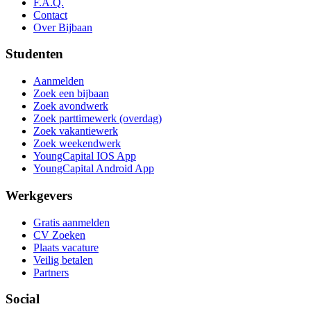
F.A.Q.
Contact
Over Bijbaan
Studenten
Aanmelden
Zoek een bijbaan
Zoek avondwerk
Zoek parttimewerk (overdag)
Zoek vakantiewerk
Zoek weekendwerk
YoungCapital IOS App
YoungCapital Android App
Werkgevers
Gratis aanmelden
CV Zoeken
Plaats vacature
Veilig betalen
Partners
Social