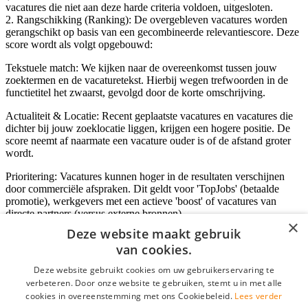
vacatures die niet aan deze harde criteria voldoen, uitgesloten.
2. Rangschikking (Ranking): De overgebleven vacatures worden
gerangschikt op basis van een gecombineerde relevantiescore. Deze
score wordt als volgt opgebouwd:
Tekstuele match: We kijken naar de overeenkomst tussen jouw
zoektermen en de vacaturetekst. Hierbij wegen trefwoorden in de
functietitel het zwaarst, gevolgd door de korte omschrijving.
Actualiteit & Locatie: Recent geplaatste vacatures en vacatures die
dichter bij jouw zoeklocatie liggen, krijgen een hogere positie. De
score neemt af naarmate een vacature ouder is of de afstand groter
wordt.
Prioritering: Vacatures kunnen hoger in de resultaten verschijnen
door commerciële afspraken. Dit geldt voor 'TopJobs' (betaalde
promotie), werkgevers met een actieve 'boost' of vacatures van
directe partners (versus externe bronnen).
×
Deze website maakt gebruik
van cookies.
Inloggen als bedrijf
Deze website gebruikt cookies om uw gebruikerservaring te
verbeteren. Door onze website te gebruiken, stemt u in met alle
E-mail
*
cookies in overeenstemming met ons Cookiebeleid.
Lees verder