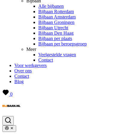
Bijbaan
Alle bijbanen
Bijbaan Rotterdam
Bijbaan Amsterdam
Bijbaan Groningen
Bijbaan Utrecht
Bijbaan Den Haag
Bijbaan per plaats
Bijbaan per beroepsgroep
Meer
Veelgestelde vragen
Contact
Voor werkgevers
Over ons
Contact
Blog
0