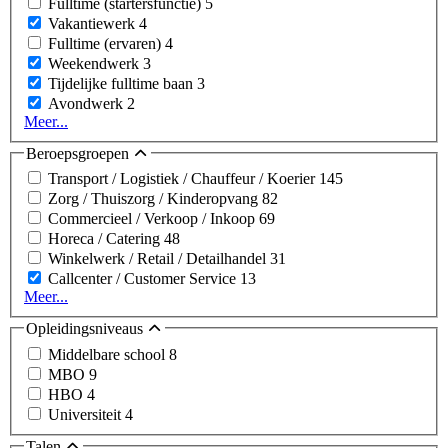
Fulltime (startersfunctie)
5
Vakantiewerk
4
Fulltime (ervaren)
4
Weekendwerk
3
Tijdelijke fulltime baan
3
Avondwerk
2
Meer...
Beroepsgroepen
Transport / Logistiek / Chauffeur / Koerier
145
Zorg / Thuiszorg / Kinderopvang
82
Commercieel / Verkoop / Inkoop
69
Horeca / Catering
48
Winkelwerk / Retail / Detailhandel
31
Callcenter / Customer Service
13
Meer...
Opleidingsniveaus
Middelbare school
8
MBO
9
HBO
4
Universiteit
4
Talen