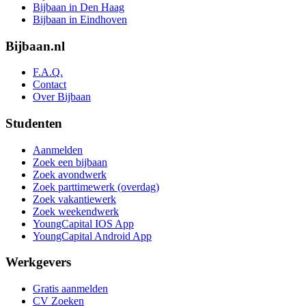
Bijbaan in Den Haag
Bijbaan in Eindhoven
Bijbaan.nl
F.A.Q.
Contact
Over Bijbaan
Studenten
Aanmelden
Zoek een bijbaan
Zoek avondwerk
Zoek parttimewerk (overdag)
Zoek vakantiewerk
Zoek weekendwerk
YoungCapital IOS App
YoungCapital Android App
Werkgevers
Gratis aanmelden
CV Zoeken