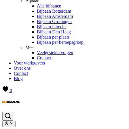
Bijbaan
Alle bijbanen
Bijbaan Rotterdam
Bijbaan Amsterdam
Bijbaan Groningen
Bijbaan Utrecht
Bijbaan Den Haag
Bijbaan per plaats
Bijbaan per beroepsgroep
Meer
Veelgestelde vragen
Contact
Voor werkgevers
Over ons
Contact
Blog
0