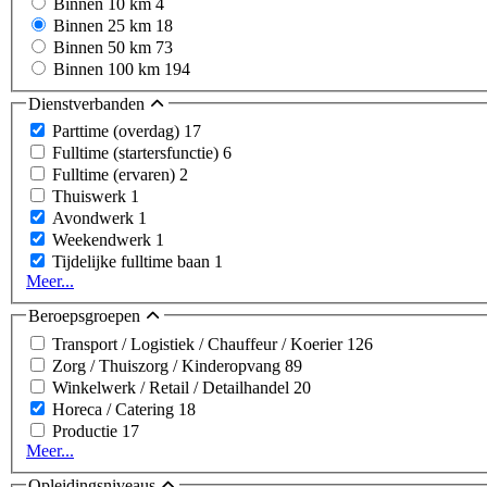
Binnen 10 km
4
Binnen 25 km
18
Binnen 50 km
73
Binnen 100 km
194
Dienstverbanden
Parttime (overdag)
17
Fulltime (startersfunctie)
6
Fulltime (ervaren)
2
Thuiswerk
1
Avondwerk
1
Weekendwerk
1
Tijdelijke fulltime baan
1
Meer...
Beroepsgroepen
Transport / Logistiek / Chauffeur / Koerier
126
Zorg / Thuiszorg / Kinderopvang
89
Winkelwerk / Retail / Detailhandel
20
Horeca / Catering
18
Productie
17
Meer...
Opleidingsniveaus