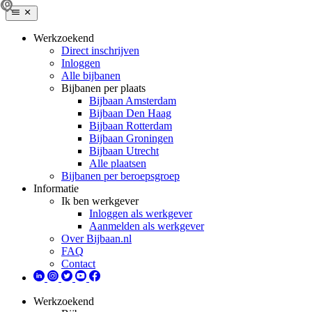
Werkzoekend
Direct inschrijven
Inloggen
Alle bijbanen
Bijbanen per plaats
Bijbaan Amsterdam
Bijbaan Den Haag
Bijbaan Rotterdam
Bijbaan Groningen
Bijbaan Utrecht
Alle plaatsen
Bijbanen per beroepsgroep
Informatie
Ik ben werkgever
Inloggen als werkgever
Aanmelden als werkgever
Over Bijbaan.nl
FAQ
Contact
Werkzoekend