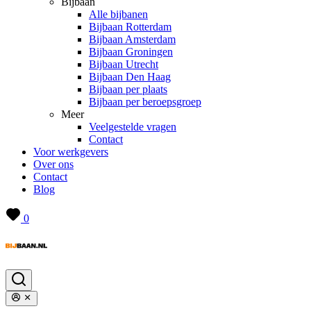
Bijbaan
Alle bijbanen
Bijbaan Rotterdam
Bijbaan Amsterdam
Bijbaan Groningen
Bijbaan Utrecht
Bijbaan Den Haag
Bijbaan per plaats
Bijbaan per beroepsgroep
Meer
Veelgestelde vragen
Contact
Voor werkgevers
Over ons
Contact
Blog
0