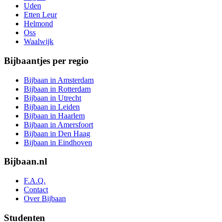
Uden
Etten Leur
Helmond
Oss
Waalwijk
Bijbaantjes per regio
Bijbaan in Amsterdam
Bijbaan in Rotterdam
Bijbaan in Utrecht
Bijbaan in Leiden
Bijbaan in Haarlem
Bijbaan in Amersfoort
Bijbaan in Den Haag
Bijbaan in Eindhoven
Bijbaan.nl
F.A.Q.
Contact
Over Bijbaan
Studenten