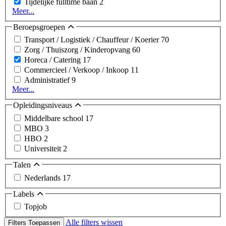
Tijdelijke fulltime baan
2
Meer...
Beroepsgroepen
Transport / Logistiek / Chauffeur / Koerier
70
Zorg / Thuiszorg / Kinderopvang
60
Horeca / Catering
17
Commercieel / Verkoop / Inkoop
11
Administratief
9
Meer...
Opleidingsniveaus
Middelbare school
17
MBO
3
HBO
2
Universiteit
2
Talen
Nederlands
17
Labels
Topjob
Alle filters wissen
Filters Toepassen