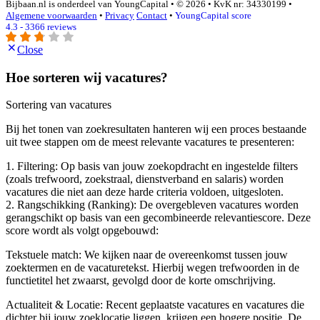
Bijbaan.nl is onderdeel van YoungCapital • © 2026 • KvK nr: 34330199 •
Algemene voorwaarden
•
Privacy
Contact
•
YoungCapital score
4.3 - 3366 reviews
Close
Hoe sorteren wij vacatures?
Sortering van vacatures
Bij het tonen van zoekresultaten hanteren wij een proces bestaande
uit twee stappen om de meest relevante vacatures te presenteren:
1. Filtering: Op basis van jouw zoekopdracht en ingestelde filters
(zoals trefwoord, zoekstraal, dienstverband en salaris) worden
vacatures die niet aan deze harde criteria voldoen, uitgesloten.
2. Rangschikking (Ranking): De overgebleven vacatures worden
gerangschikt op basis van een gecombineerde relevantiescore. Deze
score wordt als volgt opgebouwd:
Tekstuele match: We kijken naar de overeenkomst tussen jouw
zoektermen en de vacaturetekst. Hierbij wegen trefwoorden in de
functietitel het zwaarst, gevolgd door de korte omschrijving.
Actualiteit & Locatie: Recent geplaatste vacatures en vacatures die
dichter bij jouw zoeklocatie liggen, krijgen een hogere positie. De