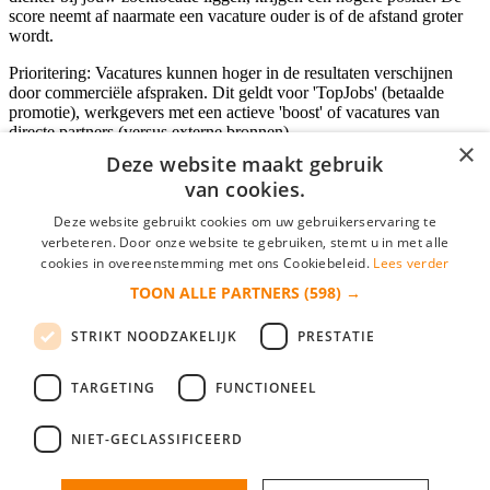
score neemt af naarmate een vacature ouder is of de afstand groter
wordt.
Prioritering: Vacatures kunnen hoger in de resultaten verschijnen
door commerciële afspraken. Dit geldt voor 'TopJobs' (betaalde
promotie), werkgevers met een actieve 'boost' of vacatures van
directe partners (versus externe bronnen).
×
Deze website maakt gebruik
van cookies.
Inloggen als bedrijf
Deze website gebruikt cookies om uw gebruikerservaring te
verbeteren. Door onze website te gebruiken, stemt u in met alle
E-mail
*
cookies in overeenstemming met ons Cookiebeleid.
Lees verder
TOON ALLE PARTNERS
(598) →
Wachtwoord
STRIKT NOODZAKELIJK
PRESTATIE
login gegevens onthouden
Wachtwoord vergeten?
login
TARGETING
FUNCTIONEEL
Bedrijf aanmelden
NIET-GECLASSIFICEERD
Na het aanmelden kun je meteen je vacature plaatsen en heb je je