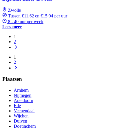
Zwolle
Tussen €11,62 en €15,94 per uur
8 - 40 uur per week
Lees meer
1
2
1
2
Plaatsen
Arnhem
Nijmegen
Apeldoorn
Ede
Veenendaal
Wijchen
Duiven
Doetinchem