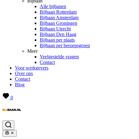
Bijbaan
Alle bijbanen
Bijbaan Rotterdam
Bijbaan Amsterdam
Bijbaan Groningen
Bijbaan Utrecht
Bijbaan Den Haag
Bijbaan per plaats
Bijbaan per beroepsgroep
Meer
Veelgestelde vragen
Contact
Voor werkgevers
Over ons
Contact
Blog
0