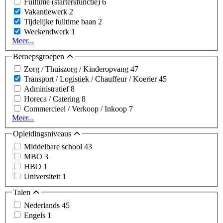
Fulltime (startersfunctie)
6
Vakantiewerk
2
Tijdelijke fulltime baan
2
Weekendwerk
1
Meer...
Beroepsgroepen
Zorg / Thuiszorg / Kinderopvang
47
Transport / Logistiek / Chauffeur / Koerier
45
Administratief
8
Horeca / Catering
8
Commercieel / Verkoop / Inkoop
7
Meer...
Opleidingsniveaus
Middelbare school
43
MBO
3
HBO
1
Universiteit
1
Talen
Nederlands
45
Engels
1