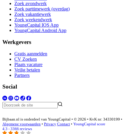
Zoek avondwerk
Zoek parttimewerk (overdag)
Zoek vakantiewerk
Zoek weekendwerk
YoungCapital IOS App
YoungCapital Android App
Werkgevers
Gratis aanmelden
CV Zoeken
Plaats vacature
Veilig betalen
Partners
Social
Bijbaan.nl is onderdeel van YoungCapital • © 2026 • KvK nr: 34330199 •
Algemene voorwaarden
•
Privacy
Contact
•
YoungCapital score
4.3 - 3366 reviews