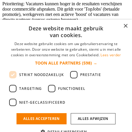
Prioritering: Vacatures kunnen hoger in de resultaten verschijnen
door commerciële afspraken. Dit geldt voor 'TopJobs' (betaalde
promotie), werkgevers met een actieve 'boost' of vacatures van
directe partners (versus externe bronnen).
×
Deze website maakt gebruik
van cookies.
Inloggen als bedrijf
Deze website gebruikt cookies om uw gebruikerservaring te
verbeteren. Door onze website te gebruiken, stemt u in met alle
E-mail
*
cookies in overeenstemming met ons Cookiebeleid.
Lees verder
TOON ALLE PARTNERS
(598) →
Wachtwoord
STRIKT NOODZAKELIJK
PRESTATIE
login gegevens onthouden
Wachtwoord vergeten?
login
TARGETING
FUNCTIONEEL
Bedrijf aanmelden
NIET-GECLASSIFICEERD
Na het aanmelden kun je meteen je vacature plaatsen en heb je je
nieuwe collega/werknemer zo gevonden!
ALLES ACCEPTEREN
ALLES AFWIJZEN
Heb je nog geen gratis bedrijfsprofiel?
DETAILS WEERGEVEN