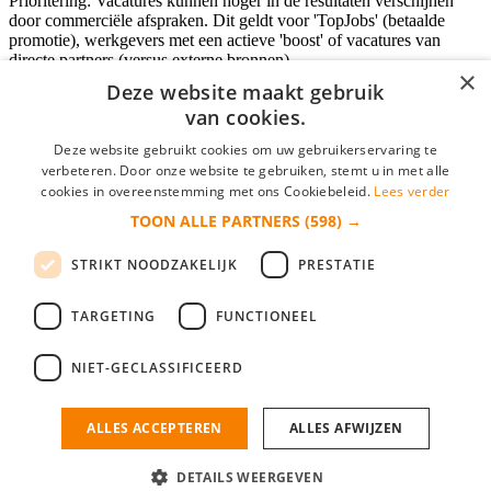
Prioritering: Vacatures kunnen hoger in de resultaten verschijnen
door commerciële afspraken. Dit geldt voor 'TopJobs' (betaalde
promotie), werkgevers met een actieve 'boost' of vacatures van
directe partners (versus externe bronnen).
×
Deze website maakt gebruik
van cookies.
Inloggen als bedrijf
Deze website gebruikt cookies om uw gebruikerservaring te
verbeteren. Door onze website te gebruiken, stemt u in met alle
E-mail
*
cookies in overeenstemming met ons Cookiebeleid.
Lees verder
TOON ALLE PARTNERS
(598) →
Wachtwoord
STRIKT NOODZAKELIJK
PRESTATIE
login gegevens onthouden
Wachtwoord vergeten?
login
TARGETING
FUNCTIONEEL
Bedrijf aanmelden
NIET-GECLASSIFICEERD
Na het aanmelden kun je meteen je vacature plaatsen en heb je je
nieuwe collega/werknemer zo gevonden!
ALLES ACCEPTEREN
ALLES AFWIJZEN
Heb je nog geen gratis bedrijfsprofiel?
DETAILS WEERGEVEN