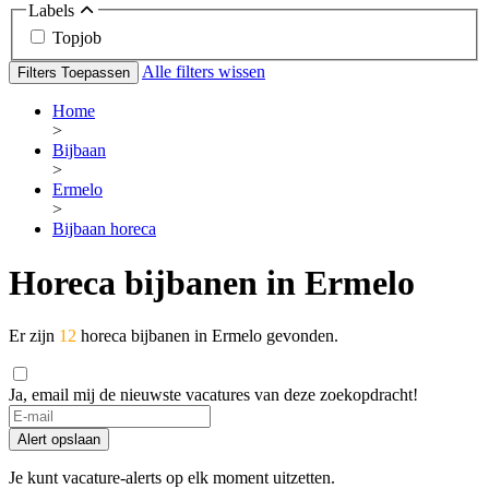
Labels
Topjob
Alle filters wissen
Filters Toepassen
Home
>
Bijbaan
>
Ermelo
>
Bijbaan horeca
Horeca bijbanen in Ermelo
Er zijn
12
horeca bijbanen in Ermelo gevonden.
Ja, email mij de nieuwste vacatures van deze zoekopdracht!
If
you
Alert opslaan
are
a
Je kunt vacature-alerts op elk moment uitzetten.