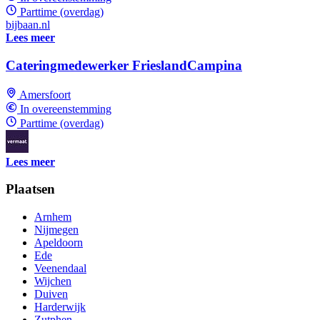
Parttime (overdag)
bijbaan.nl
Lees meer
Cateringmedewerker FrieslandCampina
Amersfoort
In overeenstemming
Parttime (overdag)
Lees meer
Plaatsen
Arnhem
Nijmegen
Apeldoorn
Ede
Veenendaal
Wijchen
Duiven
Harderwijk
Zutphen