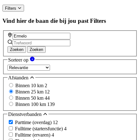
human,
ignore
Filters
this
field
Vind hier de baan die bij jou past
Filters
Zoeken
Zoeken
Sorteer op
Afstanden
Binnen 10 km
2
Binnen 25 km
12
Binnen 50 km
44
Binnen 100 km
139
Dienstverbanden
Parttime (overdag)
12
Fulltime (startersfunctie)
4
Fulltime (ervaren)
4