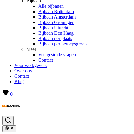
Bijbaan
Alle bijbanen
Bijbaan Rotterdam
Bijbaan Amsterdam
Bijbaan Groningen
Bijbaan Utrecht
Bijbaan Den Haag
Bijbaan per plaats
Bijbaan per beroepsgroep
Meer
Veelgestelde vragen
Contact
Voor werkgevers
Over ons
Contact
Blog
0