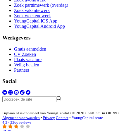
Zoek parttimewerk (overdag)
Zoek vakantiewerk
Zoek weekendwerk
YoungCapital IOS App
YoungCapital Android App
Werkgevers
Gratis aanmelden
CV Zoeken
Plaats vacature
Veilig betalen
Partners
Social
Bijbaan.nl is onderdeel van YoungCapital • © 2026 • KvK nr: 34330199 •
Algemene voorwaarden
•
Privacy
Contact
•
YoungCapital score
4.3 - 3366 reviews