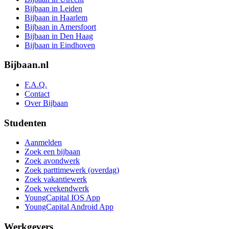
Bijbaan in Leiden
Bijbaan in Haarlem
Bijbaan in Amersfoort
Bijbaan in Den Haag
Bijbaan in Eindhoven
Bijbaan.nl
F.A.Q.
Contact
Over Bijbaan
Studenten
Aanmelden
Zoek een bijbaan
Zoek avondwerk
Zoek parttimewerk (overdag)
Zoek vakantiewerk
Zoek weekendwerk
YoungCapital IOS App
YoungCapital Android App
Werkgevers