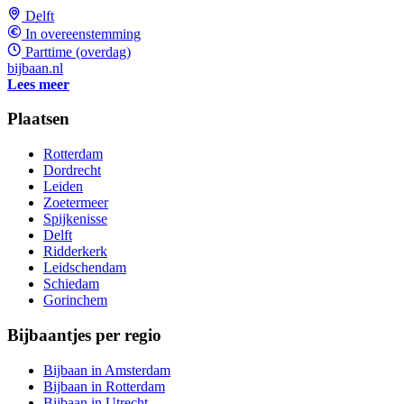
Delft
In overeenstemming
Parttime (overdag)
bijbaan.nl
Lees meer
Plaatsen
Rotterdam
Dordrecht
Leiden
Zoetermeer
Spijkenisse
Delft
Ridderkerk
Leidschendam
Schiedam
Gorinchem
Bijbaantjes per regio
Bijbaan in Amsterdam
Bijbaan in Rotterdam
Bijbaan in Utrecht