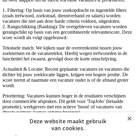
1. Filtering: Op basis van jouw zoekopdracht en ingestelde filters
(zoals trefwoord, zoekstraal, dienstverband en salaris) worden
vacatures die niet aan deze harde criteria voldoen, uitgesloten.
2. Rangschikking (Ranking): De overgebleven vacatures worden
gerangschikt op basis van een gecombineerde relevantiescore. Deze
score wordt als volgt opgebouwd:
Tekstuele match: We kijken naar de overeenkomst tussen jouw
zoektermen en de vacaturetekst. Hierbij wegen trefwoorden in de
functietitel het zwaarst, gevolgd door de korte omschrijving.
Actualiteit & Locatie: Recent geplaatste vacatures en vacatures die
dichter bij jouw zoeklocatie liggen, krijgen een hogere positie. De
score neemt af naarmate een vacature ouder is of de afstand groter
wordt.
Prioritering: Vacatures kunnen hoger in de resultaten verschijnen
door commerciële afspraken. Dit geldt voor 'TopJobs' (betaalde
promotie), werkgevers met een actieve 'boost' of vacatures van
directe partners (versus externe bronnen).
×
Deze website maakt gebruik
van cookies.
Inloggen als bedrijf