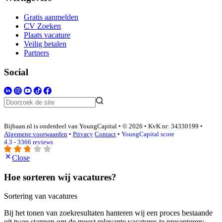
Gratis aanmelden
CV Zoeken
Plaats vacature
Veilig betalen
Partners
Social
Bijbaan.nl is onderdeel van YoungCapital • © 2026 • KvK nr: 34330199 •
Algemene voorwaarden
•
Privacy
Contact
•
YoungCapital score
4.3 - 3366 reviews
Close
Hoe sorteren wij vacatures?
Sortering van vacatures
Bij het tonen van zoekresultaten hanteren wij een proces bestaande
uit twee stappen om de meest relevante vacatures te presenteren: