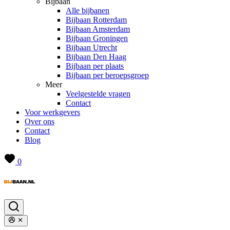
Bijbaan
Alle bijbanen
Bijbaan Rotterdam
Bijbaan Amsterdam
Bijbaan Groningen
Bijbaan Utrecht
Bijbaan Den Haag
Bijbaan per plaats
Bijbaan per beroepsgroep
Meer
Veelgestelde vragen
Contact
Voor werkgevers
Over ons
Contact
Blog
0