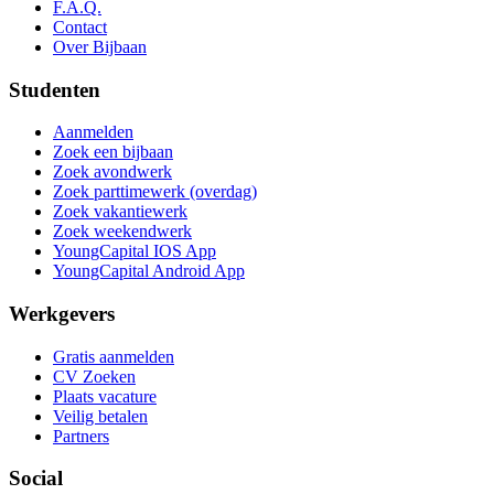
F.A.Q.
Contact
Over Bijbaan
Studenten
Aanmelden
Zoek een bijbaan
Zoek avondwerk
Zoek parttimewerk (overdag)
Zoek vakantiewerk
Zoek weekendwerk
YoungCapital IOS App
YoungCapital Android App
Werkgevers
Gratis aanmelden
CV Zoeken
Plaats vacature
Veilig betalen
Partners
Social