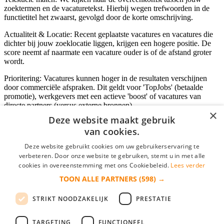
zoektermen en de vacaturetekst. Hierbij wegen trefwoorden in de
functietitel het zwaarst, gevolgd door de korte omschrijving.
Actualiteit & Locatie: Recent geplaatste vacatures en vacatures die
dichter bij jouw zoeklocatie liggen, krijgen een hogere positie. De
score neemt af naarmate een vacature ouder is of de afstand groter
wordt.
Prioritering: Vacatures kunnen hoger in de resultaten verschijnen
door commerciële afspraken. Dit geldt voor 'TopJobs' (betaalde
promotie), werkgevers met een actieve 'boost' of vacatures van
directe partners (versus externe bronnen).
×
Deze website maakt gebruik
van cookies.
Inloggen als bedrijf
Deze website gebruikt cookies om uw gebruikerservaring te
verbeteren. Door onze website te gebruiken, stemt u in met alle
E-mail
*
cookies in overeenstemming met ons Cookiebeleid.
Lees verder
TOON ALLE PARTNERS
(598) →
Wachtwoord
STRIKT NOODZAKELIJK
PRESTATIE
login gegevens onthouden
Wachtwoord vergeten?
login
TARGETING
FUNCTIONEEL