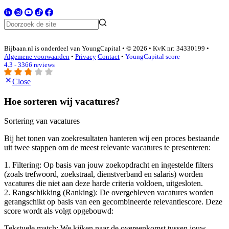
Bijbaan.nl is onderdeel van YoungCapital • © 2026 • KvK nr: 34330199 •
Algemene voorwaarden
•
Privacy
Contact
•
YoungCapital score
4.3 - 3366 reviews
Close
Hoe sorteren wij vacatures?
Sortering van vacatures
Bij het tonen van zoekresultaten hanteren wij een proces bestaande
uit twee stappen om de meest relevante vacatures te presenteren:
1. Filtering: Op basis van jouw zoekopdracht en ingestelde filters
(zoals trefwoord, zoekstraal, dienstverband en salaris) worden
vacatures die niet aan deze harde criteria voldoen, uitgesloten.
2. Rangschikking (Ranking): De overgebleven vacatures worden
gerangschikt op basis van een gecombineerde relevantiescore. Deze
score wordt als volgt opgebouwd:
Tekstuele match: We kijken naar de overeenkomst tussen jouw