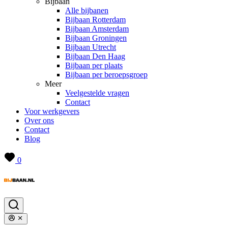
Bijbaan
Alle bijbanen
Bijbaan Rotterdam
Bijbaan Amsterdam
Bijbaan Groningen
Bijbaan Utrecht
Bijbaan Den Haag
Bijbaan per plaats
Bijbaan per beroepsgroep
Meer
Veelgestelde vragen
Contact
Voor werkgevers
Over ons
Contact
Blog
0