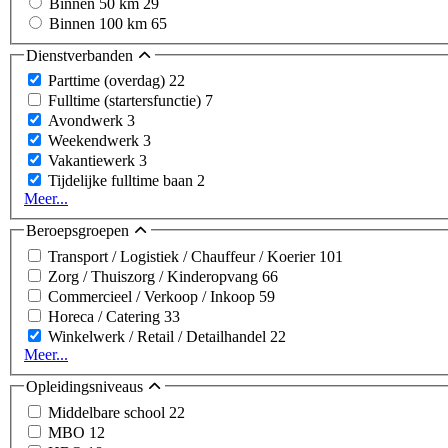
Binnen 50 km
29
Binnen 100 km
65
Dienstverbanden
Parttime (overdag)
22
Fulltime (startersfunctie)
7
Avondwerk
3
Weekendwerk
3
Vakantiewerk
3
Tijdelijke fulltime baan
2
Meer...
Beroepsgroepen
Transport / Logistiek / Chauffeur / Koerier
101
Zorg / Thuiszorg / Kinderopvang
66
Commercieel / Verkoop / Inkoop
59
Horeca / Catering
33
Winkelwerk / Retail / Detailhandel
22
Meer...
Opleidingsniveaus
Middelbare school
22
MBO
12