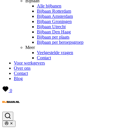
Bijbaan
Alle bijbanen
Bijbaan Rotterdam
Bijbaan Amsterdam
Bijbaan Groningen
Bijbaan Utrecht
Bijbaan Den Haag
Bijbaan per plaats
Bijbaan per beroepsgroep
Meer
Veelgestelde vragen
Contact
Voor werkgevers
Over ons
Contact
Blog
0