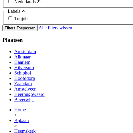
Nederlands
22
Labels
Topjob
Alle filters wissen
Filters Toepassen
Plaatsen
Amsterdam
Alkmaar
Haarlem
Hilversum
Schiphol
Hoofddorp
Zaandam
Amstelveen
Heerhugowaard
Beverwijk
Home
>
Bijbaan
>
Heemskerk