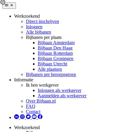
Werkzoekend
Direct inschrijven
Inloggen
Alle bijbanen
Bijbanen per plaats
Bijbaan Amsterdam
Bijbaan Den Haag
Bijbaan Rotterdam
Bijbaan Groningen
Bijbaan Utrecht
Alle plaatsen
Bijbanen per beroepsgroep
Informatie
Ik ben werkgever
Inloggen als werkgever
Aanmelden als werkgever
Over Bijbaan.nl
FAQ
Contact
Werkzoekend