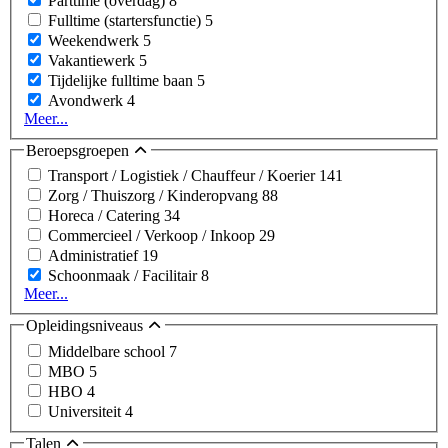
Parttime (overdag)
8
Fulltime (startersfunctie)
5
Weekendwerk
5
Vakantiewerk
5
Tijdelijke fulltime baan
5
Avondwerk
4
Meer...
Beroepsgroepen
Transport / Logistiek / Chauffeur / Koerier
141
Zorg / Thuiszorg / Kinderopvang
88
Horeca / Catering
34
Commercieel / Verkoop / Inkoop
29
Administratief
19
Schoonmaak / Facilitair
8
Meer...
Opleidingsniveaus
Middelbare school
7
MBO
5
HBO
4
Universiteit
4
Talen