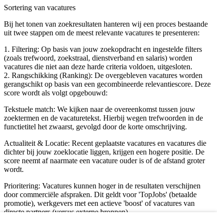
Sortering van vacatures
Bij het tonen van zoekresultaten hanteren wij een proces bestaande
uit twee stappen om de meest relevante vacatures te presenteren:
1. Filtering: Op basis van jouw zoekopdracht en ingestelde filters
(zoals trefwoord, zoekstraal, dienstverband en salaris) worden
vacatures die niet aan deze harde criteria voldoen, uitgesloten.
2. Rangschikking (Ranking): De overgebleven vacatures worden
gerangschikt op basis van een gecombineerde relevantiescore. Deze
score wordt als volgt opgebouwd:
Tekstuele match: We kijken naar de overeenkomst tussen jouw
zoektermen en de vacaturetekst. Hierbij wegen trefwoorden in de
functietitel het zwaarst, gevolgd door de korte omschrijving.
Actualiteit & Locatie: Recent geplaatste vacatures en vacatures die
dichter bij jouw zoeklocatie liggen, krijgen een hogere positie. De
score neemt af naarmate een vacature ouder is of de afstand groter
wordt.
Prioritering: Vacatures kunnen hoger in de resultaten verschijnen
door commerciële afspraken. Dit geldt voor 'TopJobs' (betaalde
promotie), werkgevers met een actieve 'boost' of vacatures van
directe partners (versus externe bronnen).