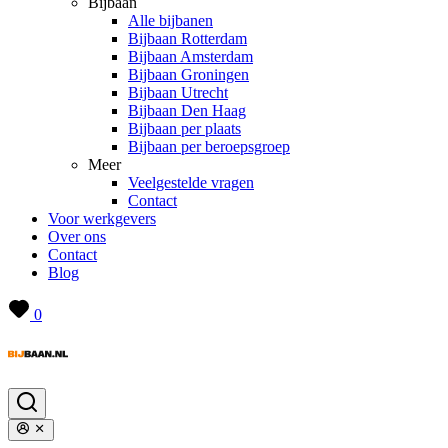
Bijbaan
Alle bijbanen
Bijbaan Rotterdam
Bijbaan Amsterdam
Bijbaan Groningen
Bijbaan Utrecht
Bijbaan Den Haag
Bijbaan per plaats
Bijbaan per beroepsgroep
Meer
Veelgestelde vragen
Contact
Voor werkgevers
Over ons
Contact
Blog
0