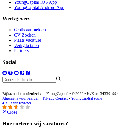
YoungCapital IOS App
YoungCapital Android App
Werkgevers
Gratis aanmelden
CV Zoeken
Plaats vacature
Veilig betalen
Partners
Social
Bijbaan.nl is onderdeel van YoungCapital • © 2026 • KvK nr: 34330199 •
Algemene voorwaarden
•
Privacy
Contact
•
YoungCapital score
4.3 - 3366 reviews
Close
Hoe sorteren wij vacatures?