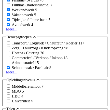
Parttime (overdag)
8
Fulltime (startersfunctie)
7
Weekendwerk
5
Vakantiewerk
5
Tijdelijke fulltime baan
5
Avondwerk
4
Meer...
Beroepsgroepen
Transport / Logistiek / Chauffeur / Koerier
117
Zorg / Thuiszorg / Kinderopvang
98
Horeca / Catering
30
Commercieel / Verkoop / Inkoop
18
Administratief
15
Schoonmaak / Facilitair
8
Meer...
Opleidingsniveaus
Middelbare school
7
MBO
5
HBO
4
Universiteit
4
Talen