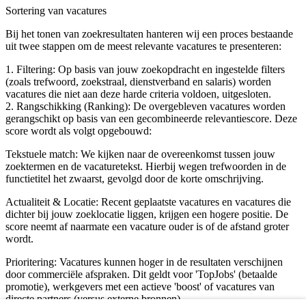
Sortering van vacatures
Bij het tonen van zoekresultaten hanteren wij een proces bestaande
uit twee stappen om de meest relevante vacatures te presenteren:
1. Filtering: Op basis van jouw zoekopdracht en ingestelde filters
(zoals trefwoord, zoekstraal, dienstverband en salaris) worden
vacatures die niet aan deze harde criteria voldoen, uitgesloten.
2. Rangschikking (Ranking): De overgebleven vacatures worden
gerangschikt op basis van een gecombineerde relevantiescore. Deze
score wordt als volgt opgebouwd:
Tekstuele match: We kijken naar de overeenkomst tussen jouw
zoektermen en de vacaturetekst. Hierbij wegen trefwoorden in de
functietitel het zwaarst, gevolgd door de korte omschrijving.
Actualiteit & Locatie: Recent geplaatste vacatures en vacatures die
dichter bij jouw zoeklocatie liggen, krijgen een hogere positie. De
score neemt af naarmate een vacature ouder is of de afstand groter
wordt.
Prioritering: Vacatures kunnen hoger in de resultaten verschijnen
door commerciële afspraken. Dit geldt voor 'TopJobs' (betaalde
promotie), werkgevers met een actieve 'boost' of vacatures van
directe partners (versus externe bronnen).