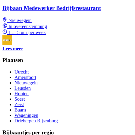
Bijbaan Medewerker Bedrijfsrestaurant
Nieuwegein
In overeenstemming
1 - 15 uur per week
Lees meer
Plaatsen
Utrecht
Amersfoort
Nieuwegein
Leusden
Houten
Soest
Zeist
Baarn
Wageningen
Driebergen Rijsenburg
Bijbaantjes per regio