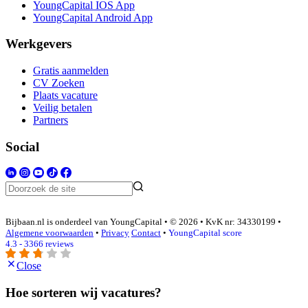
YoungCapital IOS App
YoungCapital Android App
Werkgevers
Gratis aanmelden
CV Zoeken
Plaats vacature
Veilig betalen
Partners
Social
Bijbaan.nl is onderdeel van YoungCapital • © 2026 • KvK nr: 34330199 •
Algemene voorwaarden
•
Privacy
Contact
•
YoungCapital score
4.3 - 3366 reviews
Close
Hoe sorteren wij vacatures?