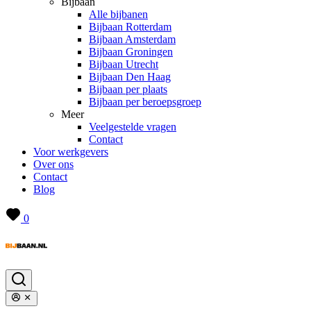
Bijbaan
Alle bijbanen
Bijbaan Rotterdam
Bijbaan Amsterdam
Bijbaan Groningen
Bijbaan Utrecht
Bijbaan Den Haag
Bijbaan per plaats
Bijbaan per beroepsgroep
Meer
Veelgestelde vragen
Contact
Voor werkgevers
Over ons
Contact
Blog
0