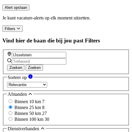
you
are
Alert opslaan
a
human,
Je kunt vacature-alerts op elk moment uitzetten.
ignore
this
Filters
field
Vind hier de baan die bij jou past
Filters
Zoeken
Zoeken
Sorteer op
Afstanden
Binnen 10 km
7
Binnen 25 km
8
Binnen 50 km
27
Binnen 100 km
30
Dienstverbanden