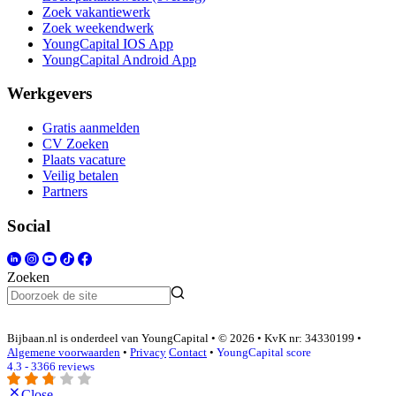
Zoek vakantiewerk
Zoek weekendwerk
YoungCapital IOS App
YoungCapital Android App
Werkgevers
Gratis aanmelden
CV Zoeken
Plaats vacature
Veilig betalen
Partners
Social
Zoeken
Bijbaan.nl is onderdeel van YoungCapital • © 2026 • KvK nr: 34330199 •
Algemene voorwaarden
•
Privacy
Contact
•
YoungCapital score
4.3 - 3366 reviews
Close