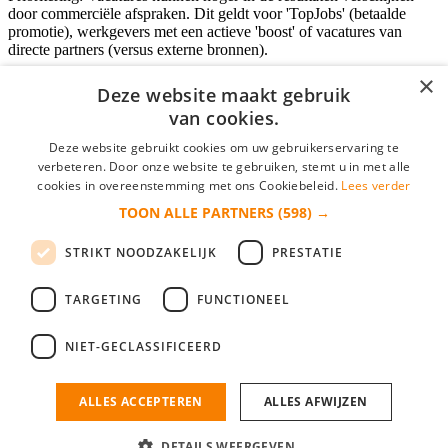
door commerciële afspraken. Dit geldt voor 'TopJobs' (betaalde
promotie), werkgevers met een actieve 'boost' of vacatures van
directe partners (versus externe bronnen).
×
Deze website maakt gebruik
van cookies.
Inloggen als bedrijf
Deze website gebruikt cookies om uw gebruikerservaring te
E-mail
*
verbeteren. Door onze website te gebruiken, stemt u in met alle
cookies in overeenstemming met ons Cookiebeleid.
Lees verder
TOON ALLE PARTNERS
(598) →
Wachtwoord
STRIKT NOODZAKELIJK
PRESTATIE
login gegevens onthouden
Wachtwoord vergeten?
login
TARGETING
FUNCTIONEEL
Bedrijf aanmelden
NIET-GECLASSIFICEERD
Na het aanmelden kun je meteen je vacature plaatsen en heb je je
nieuwe collega/werknemer zo gevonden!
ALLES ACCEPTEREN
ALLES AFWIJZEN
Heb je nog geen gratis bedrijfsprofiel?
DETAILS WEERGEVEN