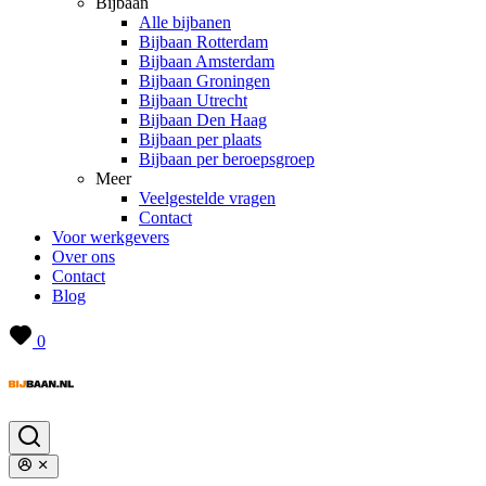
Bijbaan
Alle bijbanen
Bijbaan Rotterdam
Bijbaan Amsterdam
Bijbaan Groningen
Bijbaan Utrecht
Bijbaan Den Haag
Bijbaan per plaats
Bijbaan per beroepsgroep
Meer
Veelgestelde vragen
Contact
Voor werkgevers
Over ons
Contact
Blog
0