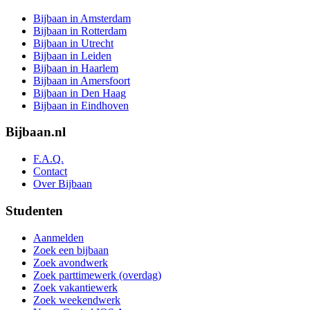
Bijbaan in Amsterdam
Bijbaan in Rotterdam
Bijbaan in Utrecht
Bijbaan in Leiden
Bijbaan in Haarlem
Bijbaan in Amersfoort
Bijbaan in Den Haag
Bijbaan in Eindhoven
Bijbaan.nl
F.A.Q.
Contact
Over Bijbaan
Studenten
Aanmelden
Zoek een bijbaan
Zoek avondwerk
Zoek parttimewerk (overdag)
Zoek vakantiewerk
Zoek weekendwerk