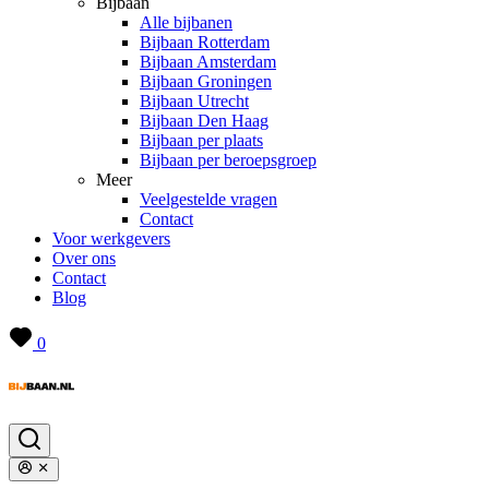
Bijbaan
Alle bijbanen
Bijbaan Rotterdam
Bijbaan Amsterdam
Bijbaan Groningen
Bijbaan Utrecht
Bijbaan Den Haag
Bijbaan per plaats
Bijbaan per beroepsgroep
Meer
Veelgestelde vragen
Contact
Voor werkgevers
Over ons
Contact
Blog
0