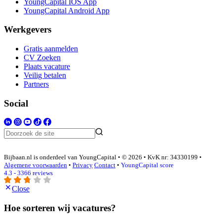
YoungCapital IOS App
YoungCapital Android App
Werkgevers
Gratis aanmelden
CV Zoeken
Plaats vacature
Veilig betalen
Partners
Social
Bijbaan.nl is onderdeel van YoungCapital • © 2026 • KvK nr: 34330199 •
Algemene voorwaarden
•
Privacy
Contact
•
YoungCapital score
4.3 - 3366 reviews
Close
Hoe sorteren wij vacatures?