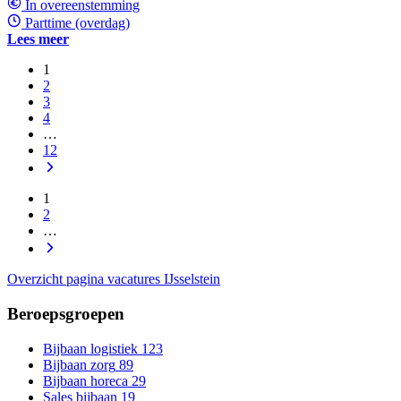
In overeenstemming
Parttime (overdag)
Lees meer
1
2
3
4
…
12
1
2
…
Overzicht pagina vacatures IJsselstein
Beroepsgroepen
Bijbaan logistiek
123
Bijbaan zorg
89
Bijbaan horeca
29
Sales bijbaan
19