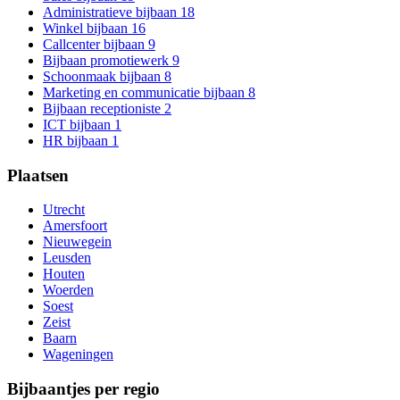
Administratieve bijbaan
18
Winkel bijbaan
16
Callcenter bijbaan
9
Bijbaan promotiewerk
9
Schoonmaak bijbaan
8
Marketing en communicatie bijbaan
8
Bijbaan receptioniste
2
ICT bijbaan
1
HR bijbaan
1
Plaatsen
Utrecht
Amersfoort
Nieuwegein
Leusden
Houten
Woerden
Soest
Zeist
Baarn
Wageningen
Bijbaantjes per regio