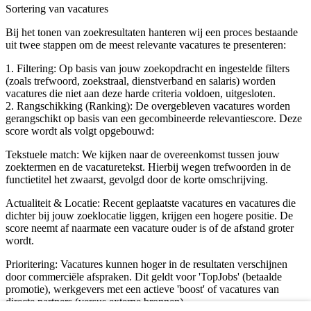
Sortering van vacatures
Bij het tonen van zoekresultaten hanteren wij een proces bestaande
uit twee stappen om de meest relevante vacatures te presenteren:
1. Filtering: Op basis van jouw zoekopdracht en ingestelde filters
(zoals trefwoord, zoekstraal, dienstverband en salaris) worden
vacatures die niet aan deze harde criteria voldoen, uitgesloten.
2. Rangschikking (Ranking): De overgebleven vacatures worden
gerangschikt op basis van een gecombineerde relevantiescore. Deze
score wordt als volgt opgebouwd:
Tekstuele match: We kijken naar de overeenkomst tussen jouw
zoektermen en de vacaturetekst. Hierbij wegen trefwoorden in de
functietitel het zwaarst, gevolgd door de korte omschrijving.
Actualiteit & Locatie: Recent geplaatste vacatures en vacatures die
dichter bij jouw zoeklocatie liggen, krijgen een hogere positie. De
score neemt af naarmate een vacature ouder is of de afstand groter
wordt.
Prioritering: Vacatures kunnen hoger in de resultaten verschijnen
door commerciële afspraken. Dit geldt voor 'TopJobs' (betaalde
promotie), werkgevers met een actieve 'boost' of vacatures van
directe partners (versus externe bronnen).