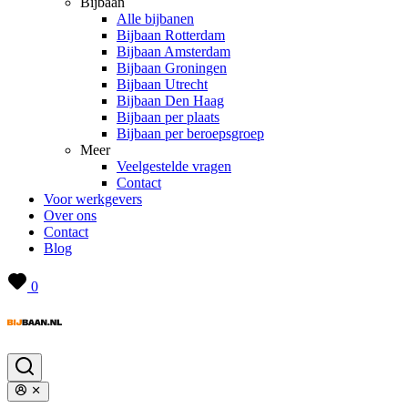
Bijbaan
Alle bijbanen
Bijbaan Rotterdam
Bijbaan Amsterdam
Bijbaan Groningen
Bijbaan Utrecht
Bijbaan Den Haag
Bijbaan per plaats
Bijbaan per beroepsgroep
Meer
Veelgestelde vragen
Contact
Voor werkgevers
Over ons
Contact
Blog
0