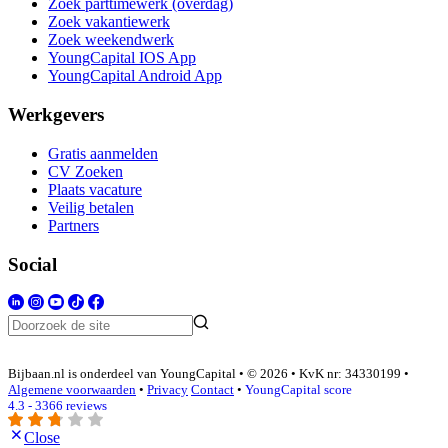
Zoek parttimewerk (overdag)
Zoek vakantiewerk
Zoek weekendwerk
YoungCapital IOS App
YoungCapital Android App
Werkgevers
Gratis aanmelden
CV Zoeken
Plaats vacature
Veilig betalen
Partners
Social
Bijbaan.nl is onderdeel van YoungCapital • © 2026 • KvK nr: 34330199 •
Algemene voorwaarden
•
Privacy
Contact
•
YoungCapital score
4.3 - 3366 reviews
Close