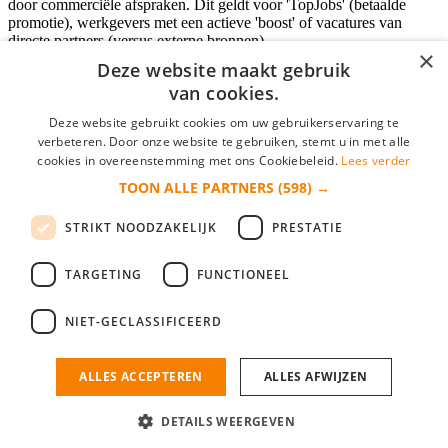
door commerciële afspraken. Dit geldt voor 'TopJobs' (betaalde
promotie), werkgevers met een actieve 'boost' of vacatures van
directe partners (versus externe bronnen).
×
Deze website maakt gebruik
van cookies.
Inloggen als bedrijf
Deze website gebruikt cookies om uw gebruikerservaring te
verbeteren. Door onze website te gebruiken, stemt u in met alle
E-mail
*
cookies in overeenstemming met ons Cookiebeleid.
Lees verder
TOON ALLE PARTNERS
(598) →
Wachtwoord
STRIKT NOODZAKELIJK
PRESTATIE
login gegevens onthouden
Wachtwoord vergeten?
login
TARGETING
FUNCTIONEEL
Bedrijf aanmelden
NIET-GECLASSIFICEERD
Na het aanmelden kun je meteen je vacature plaatsen en heb je je
nieuwe collega/werknemer zo gevonden!
ALLES ACCEPTEREN
ALLES AFWIJZEN
Heb je nog geen gratis bedrijfsprofiel?
DETAILS WEERGEVEN
Bedrijf aanmelden