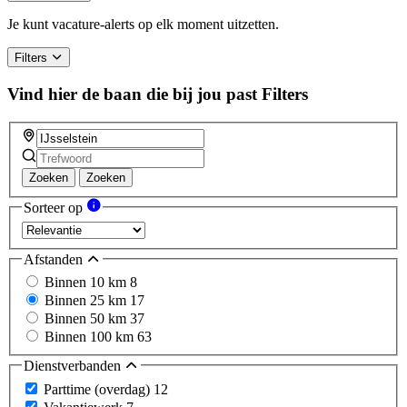
are
a
Je kunt vacature-alerts op elk moment uitzetten.
human,
ignore
Filters
this
field
Vind hier de baan die bij jou past
Filters
Zoeken
Zoeken
Sorteer op
Afstanden
Binnen 10 km
8
Binnen 25 km
17
Binnen 50 km
37
Binnen 100 km
63
Dienstverbanden
Parttime (overdag)
12