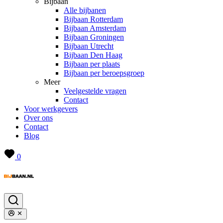
Bijbaan
Alle bijbanen
Bijbaan Rotterdam
Bijbaan Amsterdam
Bijbaan Groningen
Bijbaan Utrecht
Bijbaan Den Haag
Bijbaan per plaats
Bijbaan per beroepsgroep
Meer
Veelgestelde vragen
Contact
Voor werkgevers
Over ons
Contact
Blog
0