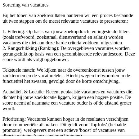
Sortering van vacatures
Bij het tonen van zoekresultaten hanteren wij een proces bestaande
uit twee stappen om de meest relevante vacatures te presenteren:
1. Filtering: Op basis van jouw zoekopdracht en ingestelde filters
(zoals trefwoord, zoekstraal, dienstverband en salaris) worden
vacatures die niet aan deze harde criteria voldoen, uitgesloten.
2. Rangschikking (Ranking): De overgebleven vacatures worden
gerangschikt op basis van een gecombineerde relevantiescore. Deze
score wordt als volgt opgebouwd:
Tekstuele match: We kijken naar de overeenkomst tussen jouw
zoektermen en de vacaturetekst. Hierbij wegen trefwoorden in de
functietitel het zwaarst, gevolgd door de korte omschrijving.
Actualiteit & Locatie: Recent geplaatste vacatures en vacatures die
dichter bij jouw zoeklocatie liggen, krijgen een hogere positie. De
score neemt af naarmate een vacature ouder is of de afstand groter
wordt.
Prioritering: Vacatures kunnen hoger in de resultaten verschijnen
door commerciële afspraken. Dit geldt voor 'TopJobs' (betaalde
promotie), werkgevers met een actieve 'boost' of vacatures van
directe partners (versus externe bronnen).