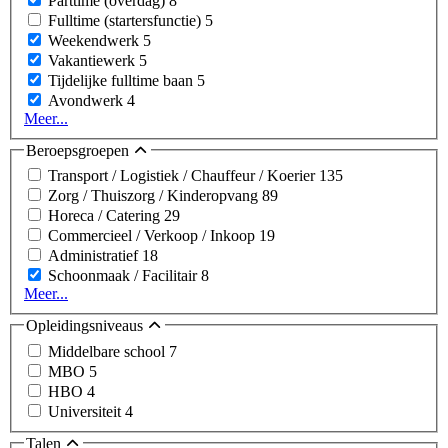
Parttime (overdag)
8
Fulltime (startersfunctie)
5
Weekendwerk
5
Vakantiewerk
5
Tijdelijke fulltime baan
5
Avondwerk
4
Meer...
Beroepsgroepen
Transport / Logistiek / Chauffeur / Koerier
135
Zorg / Thuiszorg / Kinderopvang
89
Horeca / Catering
29
Commercieel / Verkoop / Inkoop
19
Administratief
18
Schoonmaak / Facilitair
8
Meer...
Opleidingsniveaus
Middelbare school
7
MBO
5
HBO
4
Universiteit
4
Talen