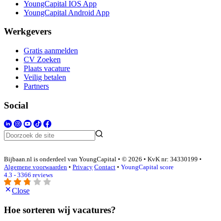
YoungCapital IOS App
YoungCapital Android App
Werkgevers
Gratis aanmelden
CV Zoeken
Plaats vacature
Veilig betalen
Partners
Social
Bijbaan.nl is onderdeel van YoungCapital • © 2026 • KvK nr: 34330199 •
Algemene voorwaarden
•
Privacy
Contact
•
YoungCapital score
4.3 - 3366 reviews
Close
Hoe sorteren wij vacatures?