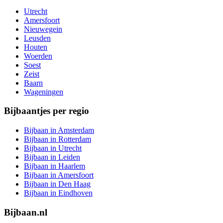
Utrecht
Amersfoort
Nieuwegein
Leusden
Houten
Woerden
Soest
Zeist
Baarn
Wageningen
Bijbaantjes per regio
Bijbaan in Amsterdam
Bijbaan in Rotterdam
Bijbaan in Utrecht
Bijbaan in Leiden
Bijbaan in Haarlem
Bijbaan in Amersfoort
Bijbaan in Den Haag
Bijbaan in Eindhoven
Bijbaan.nl