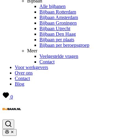
Bijbaan
Alle bijbanen
Bijbaan Rotterdam
Bijbaan Amsterdam
Bijbaan Groningen
Bijbaan Utrecht
Bijbaan Den Haag
Bijbaan per plaats
Bijbaan per beroepsgroep
Meer
Veelgestelde vragen
Contact
Voor werkgevers
Over ons
Contact
Blog
0