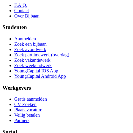
F.A.Q.
Contact
Over Bijbaan
Studenten
Aanmelden
Zoek een bijbaan
Zoek avondwerk
Zoek parttimewerk (overdag)
Zoek vakantiewerk
Zoek weekendwerk
YoungCapital IOS App
YoungCapital Android App
Werkgevers
Gratis aanmelden
CV Zoeken
Plaats vacature
Veilig betalen
Partners
Social