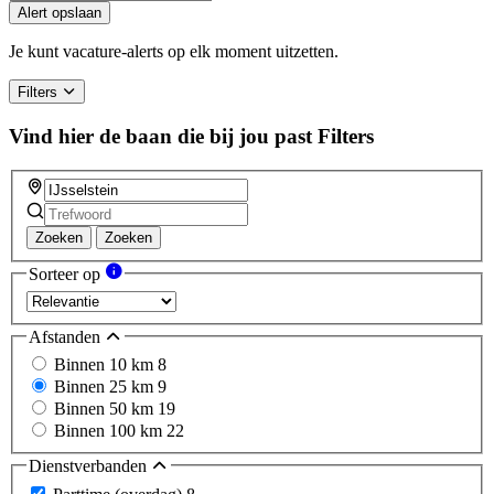
you
Alert opslaan
are
a
Je kunt vacature-alerts op elk moment uitzetten.
human,
ignore
Filters
this
field
Vind hier de baan die bij jou past
Filters
Zoeken
Zoeken
Sorteer op
Afstanden
Binnen 10 km
8
Binnen 25 km
9
Binnen 50 km
19
Binnen 100 km
22
Dienstverbanden