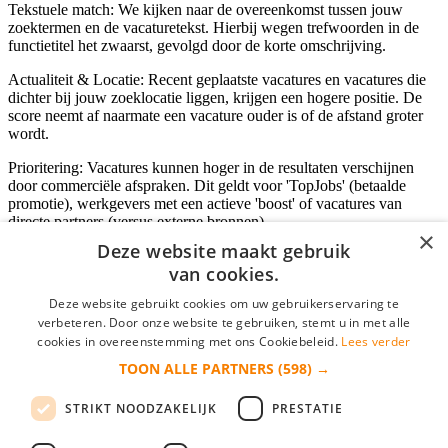
Tekstuele match: We kijken naar de overeenkomst tussen jouw
zoektermen en de vacaturetekst. Hierbij wegen trefwoorden in de
functietitel het zwaarst, gevolgd door de korte omschrijving.
Actualiteit & Locatie: Recent geplaatste vacatures en vacatures die
dichter bij jouw zoeklocatie liggen, krijgen een hogere positie. De
score neemt af naarmate een vacature ouder is of de afstand groter
wordt.
Prioritering: Vacatures kunnen hoger in de resultaten verschijnen
door commerciële afspraken. Dit geldt voor 'TopJobs' (betaalde
promotie), werkgevers met een actieve 'boost' of vacatures van
directe partners (versus externe bronnen).
×
Deze website maakt gebruik
van cookies.
Inloggen als bedrijf
Deze website gebruikt cookies om uw gebruikerservaring te
verbeteren. Door onze website te gebruiken, stemt u in met alle
E-mail
*
cookies in overeenstemming met ons Cookiebeleid.
Lees verder
TOON ALLE PARTNERS
(598) →
Wachtwoord
STRIKT NOODZAKELIJK
PRESTATIE
login gegevens onthouden
Wachtwoord vergeten?