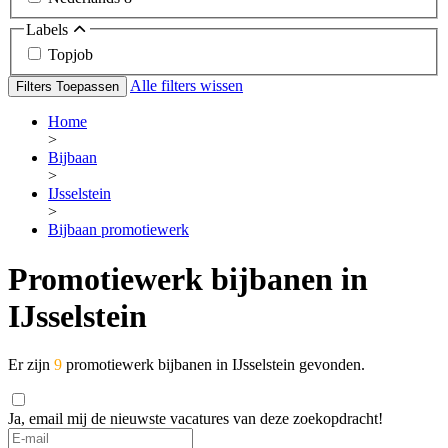
Labels
Topjob
Alle filters wissen
Filters Toepassen
Home
>
Bijbaan
>
IJsselstein
>
Bijbaan promotiewerk
Promotiewerk bijbanen in
IJsselstein
Er zijn
9
promotiewerk bijbanen in IJsselstein gevonden.
Ja, email mij de nieuwste vacatures van deze zoekopdracht!
If