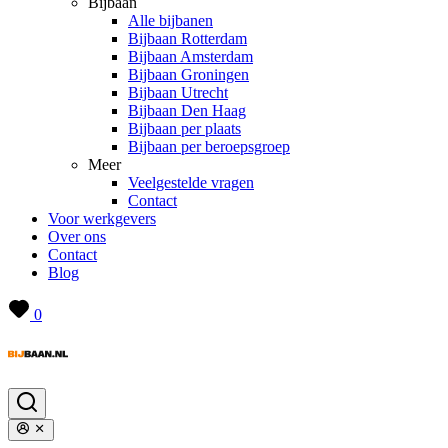
Bijbaan
Alle bijbanen
Bijbaan Rotterdam
Bijbaan Amsterdam
Bijbaan Groningen
Bijbaan Utrecht
Bijbaan Den Haag
Bijbaan per plaats
Bijbaan per beroepsgroep
Meer
Veelgestelde vragen
Contact
Voor werkgevers
Over ons
Contact
Blog
0