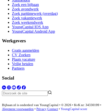
Aanmelden
Zoek een bijbaan
Zoek avondwerk
Zoek parttimewerk (overdag)
Zoek vakantiewerk
Zoek weekendwerk
YoungCapital IOS App
YoungCapital Android App
Werkgevers
Gratis aanmelden
CV Zoeken
Plaats vacature
Veilig betalen
Partners
Social
Bijbaan.nl is onderdeel van YoungCapital • © 2026 • KvK nr: 34330199 •
Algemene voorwaarden
•
Privacy
Contact
•
YoungCapital score