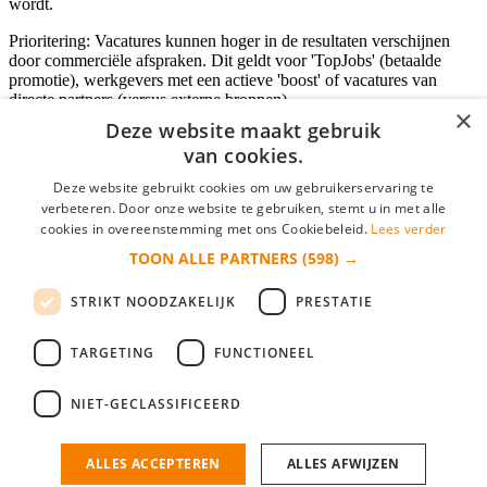
wordt.
Prioritering: Vacatures kunnen hoger in de resultaten verschijnen
door commerciële afspraken. Dit geldt voor 'TopJobs' (betaalde
promotie), werkgevers met een actieve 'boost' of vacatures van
directe partners (versus externe bronnen).
×
Deze website maakt gebruik
van cookies.
Inloggen als bedrijf
Deze website gebruikt cookies om uw gebruikerservaring te
verbeteren. Door onze website te gebruiken, stemt u in met alle
E-mail
*
cookies in overeenstemming met ons Cookiebeleid.
Lees verder
TOON ALLE PARTNERS
(598) →
Wachtwoord
STRIKT NOODZAKELIJK
PRESTATIE
login gegevens onthouden
Wachtwoord vergeten?
login
TARGETING
FUNCTIONEEL
Bedrijf aanmelden
NIET-GECLASSIFICEERD
Na het aanmelden kun je meteen je vacature plaatsen en heb je je
nieuwe collega/werknemer zo gevonden!
ALLES ACCEPTEREN
ALLES AFWIJZEN