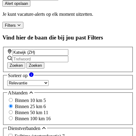
you
Alert opslaan
are
a
Je kunt vacature-alerts op elk moment uitzetten.
human,
ignore
Filters
this
field
Vind hier de baan die bij jou past
Filters
Zoeken
Zoeken
Sorteer op
Afstanden
Binnen 10 km
5
Binnen 25 km
6
Binnen 50 km
11
Binnen 100 km
16
Dienstverbanden