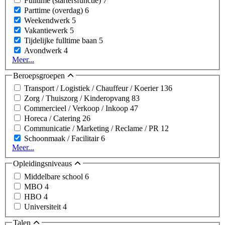
Fulltime (startersfunctie)
7
Parttime (overdag)
6
Weekendwerk
5
Vakantiewerk
5
Tijdelijke fulltime baan
5
Avondwerk
4
Meer...
Beroepsgroepen
Transport / Logistiek / Chauffeur / Koerier
136
Zorg / Thuiszorg / Kinderopvang
83
Commercieel / Verkoop / Inkoop
47
Horeca / Catering
26
Communicatie / Marketing / Reclame / PR
12
Schoonmaak / Facilitair
6
Meer...
Opleidingsniveaus
Middelbare school
6
MBO
4
HBO
4
Universiteit
4
Talen