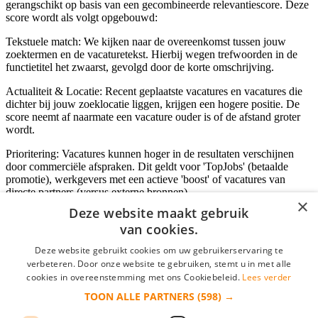
gerangschikt op basis van een gecombineerde relevantiescore. Deze
score wordt als volgt opgebouwd:
Tekstuele match: We kijken naar de overeenkomst tussen jouw
zoektermen en de vacaturetekst. Hierbij wegen trefwoorden in de
functietitel het zwaarst, gevolgd door de korte omschrijving.
Actualiteit & Locatie: Recent geplaatste vacatures en vacatures die
dichter bij jouw zoeklocatie liggen, krijgen een hogere positie. De
score neemt af naarmate een vacature ouder is of de afstand groter
wordt.
Prioritering: Vacatures kunnen hoger in de resultaten verschijnen
door commerciële afspraken. Dit geldt voor 'TopJobs' (betaalde
promotie), werkgevers met een actieve 'boost' of vacatures van
directe partners (versus externe bronnen).
×
Deze website maakt gebruik
van cookies.
Inloggen als bedrijf
Deze website gebruikt cookies om uw gebruikerservaring te
verbeteren. Door onze website te gebruiken, stemt u in met alle
E-mail
*
cookies in overeenstemming met ons Cookiebeleid.
Lees verder
TOON ALLE PARTNERS
(598) →
Wachtwoord