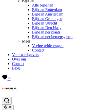
Bijbaan
Alle bijbanen
Bijbaan Rotterdam
Bijbaan Amsterdam
Bijbaan Groningen
Bijbaan Utrecht
Bijbaan Den Haag
Bijbaan per plaats
Bijbaan per beroepsgroep
Meer
Veelgestelde vragen
Contact
Voor werkgevers
Over ons
Contact
Blog
0