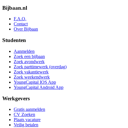
Bijbaan.nl
F.A.Q.
Contact
Over Bijbaan
Studenten
Aanmelden
Zoek een bijbaan
Zoek avondwerk
Zoek parttimewerk (overdag)
Zoek vakantiewerk
Zoek weekendwerk
YoungCapital IOS App
YoungCapital Android App
Werkgevers
Gratis aanmelden
CV Zoeken
Plaats vacature
Veilig betalen