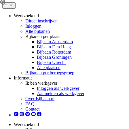
Werkzoekend
Direct inschrijven
Inloggen
Alle bijbanen
Bijbanen per plaats
Bijbaan Amsterdam
Bijbaan Den Haag
Bijbaan Rotterdam
Bijbaan Groningen
Bijbaan Utrecht
Alle plaatsen
Bijbanen per beroepsgroep
Informatie
Ik ben werkgever
Inloggen als werkgever
Aanmelden als werkgever
Over Bijbaan.nl
FAQ
Contact
Werkzoekend