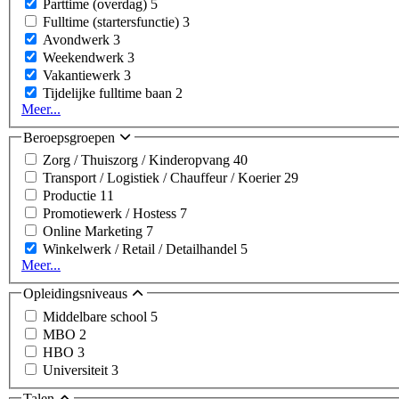
Parttime (overdag)
5
Fulltime (startersfunctie)
3
Avondwerk
3
Weekendwerk
3
Vakantiewerk
3
Tijdelijke fulltime baan
2
Meer...
Beroepsgroepen
Zorg / Thuiszorg / Kinderopvang
40
Transport / Logistiek / Chauffeur / Koerier
29
Productie
11
Promotiewerk / Hostess
7
Online Marketing
7
Winkelwerk / Retail / Detailhandel
5
Meer...
Opleidingsniveaus
Middelbare school
5
MBO
2
HBO
3
Universiteit
3
Talen