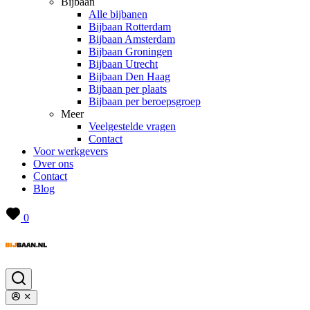
Bijbaan
Alle bijbanen
Bijbaan Rotterdam
Bijbaan Amsterdam
Bijbaan Groningen
Bijbaan Utrecht
Bijbaan Den Haag
Bijbaan per plaats
Bijbaan per beroepsgroep
Meer
Veelgestelde vragen
Contact
Voor werkgevers
Over ons
Contact
Blog
0