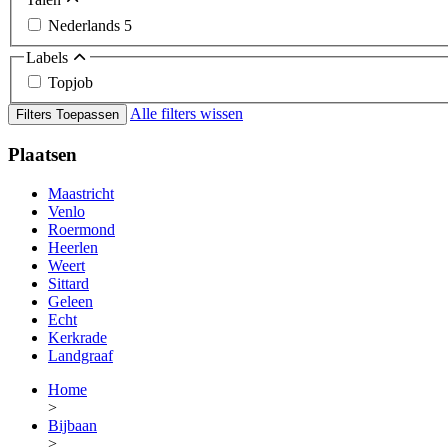
Nederlands
5
Labels
Topjob
Alle filters wissen
Filters Toepassen
Plaatsen
Maastricht
Venlo
Roermond
Heerlen
Weert
Sittard
Geleen
Echt
Kerkrade
Landgraaf
Home
>
Bijbaan
>