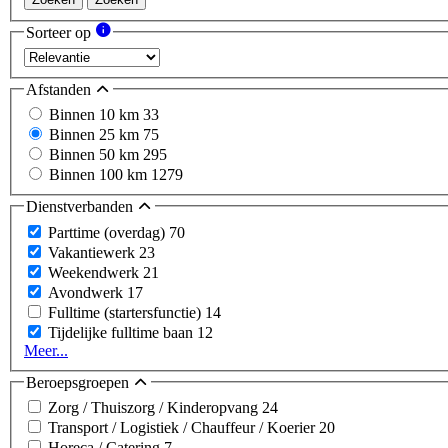
Sorteer op
Afstanden
Binnen 10 km
33
Binnen 25 km
75
Binnen 50 km
295
Binnen 100 km
1279
Dienstverbanden
Parttime (overdag)
70
Vakantiewerk
23
Weekendwerk
21
Avondwerk
17
Fulltime (startersfunctie)
14
Tijdelijke fulltime baan
12
Meer...
Beroepsgroepen
Zorg / Thuiszorg / Kinderopvang
24
Transport / Logistiek / Chauffeur / Koerier
20
Horeca / Catering
7