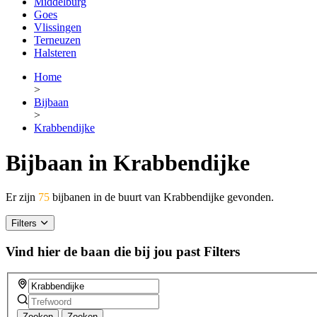
Middelburg
Goes
Vlissingen
Terneuzen
Halsteren
Home
>
Bijbaan
>
Krabbendijke
Bijbaan in Krabbendijke
Er zijn
75
bijbanen in de buurt van Krabbendijke gevonden.
Filters
Vind hier de baan die bij jou past
Filters
Zoeken
Zoeken