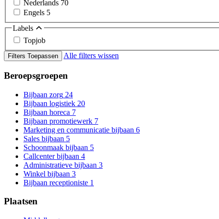
Nederlands
70
Engels
5
Labels
Topjob
Alle filters wissen
Filters Toepassen
Beroepsgroepen
Bijbaan zorg
24
Bijbaan logistiek
20
Bijbaan horeca
7
Bijbaan promotiewerk
7
Marketing en communicatie bijbaan
6
Sales bijbaan
5
Schoonmaak bijbaan
5
Callcenter bijbaan
4
Administratieve bijbaan
3
Winkel bijbaan
3
Bijbaan receptioniste
1
Plaatsen