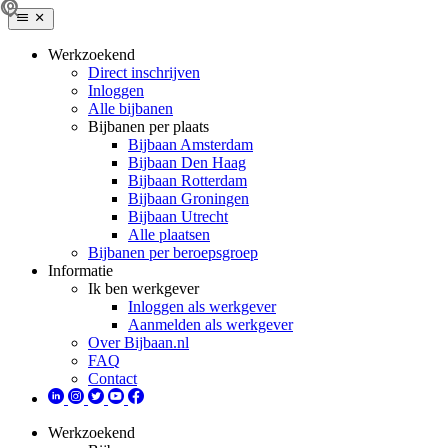
Werkzoekend
Direct inschrijven
Inloggen
Alle bijbanen
Bijbanen per plaats
Bijbaan Amsterdam
Bijbaan Den Haag
Bijbaan Rotterdam
Bijbaan Groningen
Bijbaan Utrecht
Alle plaatsen
Bijbanen per beroepsgroep
Informatie
Ik ben werkgever
Inloggen als werkgever
Aanmelden als werkgever
Over Bijbaan.nl
FAQ
Contact
Werkzoekend