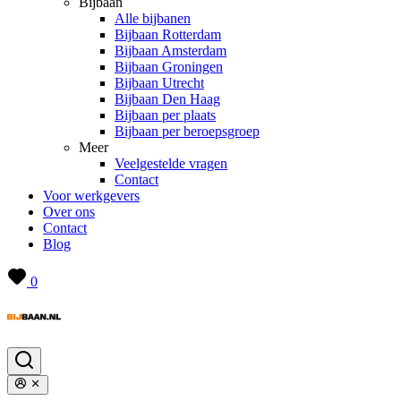
Bijbaan
Alle bijbanen
Bijbaan Rotterdam
Bijbaan Amsterdam
Bijbaan Groningen
Bijbaan Utrecht
Bijbaan Den Haag
Bijbaan per plaats
Bijbaan per beroepsgroep
Meer
Veelgestelde vragen
Contact
Voor werkgevers
Over ons
Contact
Blog
0