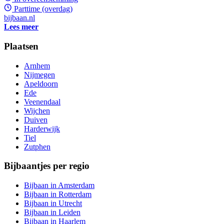
Parttime (overdag)
bijbaan.nl
Lees meer
Plaatsen
Arnhem
Nijmegen
Apeldoorn
Ede
Veenendaal
Wijchen
Duiven
Harderwijk
Tiel
Zutphen
Bijbaantjes per regio
Bijbaan in Amsterdam
Bijbaan in Rotterdam
Bijbaan in Utrecht
Bijbaan in Leiden
Bijbaan in Haarlem