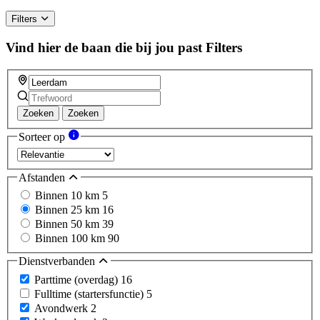
human,
ignore
Filters
this
field
Vind hier de baan die bij jou past
Filters
Zoeken
Zoeken
Sorteer op
Afstanden
Binnen 10 km
5
Binnen 25 km
16
Binnen 50 km
39
Binnen 100 km
90
Dienstverbanden
Parttime (overdag)
16
Fulltime (startersfunctie)
5
Avondwerk
2