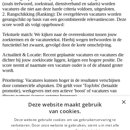
(zoals trefwoord, zoekstraal, dienstverband en salaris) worden
vacatures die niet aan deze harde criteria voldoen, uitgesloten.
2. Rangschikking (Ranking): De overgebleven vacatures worden
gerangschikt op basis van een gecombineerde relevantiescore. Deze
score wordt als volgt opgebouwd:
Tekstuele match: We kijken naar de overeenkomst tussen jouw
zoektermen en de vacaturetekst. Hierbij wegen trefwoorden in de
functietitel het zwaarst, gevolgd door de korte omschrijving.
Actualiteit & Locatie: Recent geplaatste vacatures en vacatures die
dichter bij jouw zoeklocatie liggen, krijgen een hogere positie. De
score neemt af naarmate een vacature ouder is of de afstand groter
wordt.
Prioritering: Vacatures kunnen hoger in de resultaten verschijnen
door commerciële afspraken. Dit geldt voor 'TopJobs' (betaalde
promotie), werkgevers met een actieve 'boost' of vacatures van
directe partners (versus externe bronnen).
×
Deze website maakt gebruik
van cookies.
Inloggen als bedrijf
Deze website gebruikt cookies om uw gebruikerservaring te
verbeteren. Door onze website te gebruiken, stemt u in met alle
E-mail
*