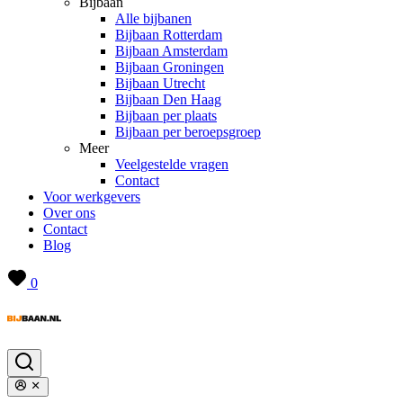
Bijbaan
Alle bijbanen
Bijbaan Rotterdam
Bijbaan Amsterdam
Bijbaan Groningen
Bijbaan Utrecht
Bijbaan Den Haag
Bijbaan per plaats
Bijbaan per beroepsgroep
Meer
Veelgestelde vragen
Contact
Voor werkgevers
Over ons
Contact
Blog
0