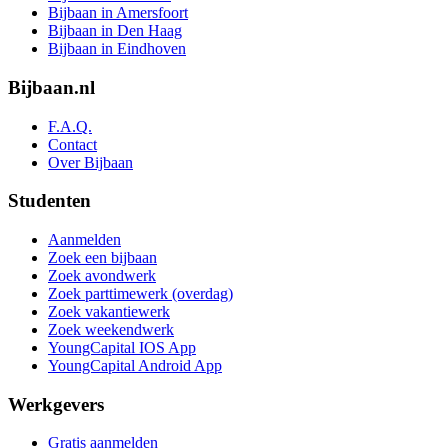
Bijbaan in Amersfoort
Bijbaan in Den Haag
Bijbaan in Eindhoven
Bijbaan.nl
F.A.Q.
Contact
Over Bijbaan
Studenten
Aanmelden
Zoek een bijbaan
Zoek avondwerk
Zoek parttimewerk (overdag)
Zoek vakantiewerk
Zoek weekendwerk
YoungCapital IOS App
YoungCapital Android App
Werkgevers
Gratis aanmelden