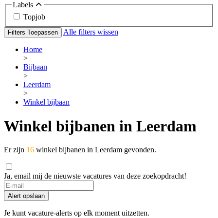
Labels
Topjob
Alle filters wissen
Filters Toepassen
Home
>
Bijbaan
>
Leerdam
>
Winkel bijbaan
Winkel bijbanen in Leerdam
Er zijn
16
winkel bijbanen in Leerdam gevonden.
Ja, email mij de nieuwste vacatures van deze zoekopdracht!
If
you
Alert opslaan
are
a
Je kunt vacature-alerts op elk moment uitzetten.