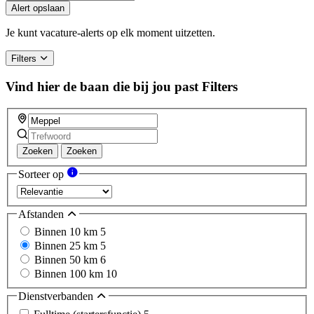
you
Alert opslaan
are
a
Je kunt vacature-alerts op elk moment uitzetten.
human,
ignore
Filters
this
field
Vind hier de baan die bij jou past
Filters
Zoeken
Zoeken
Sorteer op
Afstanden
Binnen 10 km
5
Binnen 25 km
5
Binnen 50 km
6
Binnen 100 km
10
Dienstverbanden