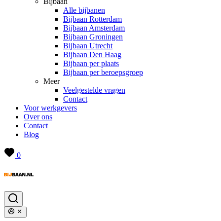
Bijbaan
Alle bijbanen
Bijbaan Rotterdam
Bijbaan Amsterdam
Bijbaan Groningen
Bijbaan Utrecht
Bijbaan Den Haag
Bijbaan per plaats
Bijbaan per beroepsgroep
Meer
Veelgestelde vragen
Contact
Voor werkgevers
Over ons
Contact
Blog
0