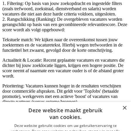
1. Filtering: Op basis van jouw zoekopdracht en ingestelde filters
(zoals trefwoord, zoekstraal, dienstverband en salaris) worden
vacatures die niet aan deze harde criteria voldoen, uitgesloten.
2. Rangschikking (Ranking): De overgebleven vacatures worden
gerangschikt op basis van een gecombineerde relevantiescore. Deze
score wordt als volgt opgebouwd:
Tekstuele match: We kijken naar de overeenkomst tussen jouw
zoektermen en de vacaturetekst. Hierbij wegen trefwoorden in de
functietitel het zwaarst, gevolgd door de korte omschrijving.
Actualiteit & Locatie: Recent geplaatste vacatures en vacatures die
dichter bij jouw zoeklocatie liggen, krijgen een hogere positie. De
score neemt af naarmate een vacature ouder is of de afstand groter
wordt.
Prioritering: Vacatures kunnen hoger in de resultaten verschijnen
door commerciële afspraken. Dit geldt voor 'TopJobs' (betaalde
promotie), werkgevers met een actieve 'boost' of vacatures van
directe partners (versus externe bronnen).
×
Deze website maakt gebruik
van cookies.
Inloggen als bedrijf
Deze website gebruikt cookies om uw gebruikerservaring te