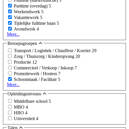
Fulltime (startersfunctie)
5
Parttime (overdag)
5
Weekendwerk
5
Vakantiewerk
5
Tijdelijke fulltime baan
5
Avondwerk
4
Meer...
Beroepsgroepen
Transport / Logistiek / Chauffeur / Koerier
29
Zorg / Thuiszorg / Kinderopvang
20
Productie
12
Commercieel / Verkoop / Inkoop
7
Promotiewerk / Hostess
7
Schoonmaak / Facilitair
5
Meer...
Opleidingsniveaus
Middelbare school
5
MBO
4
HBO
4
Universiteit
4
Talen