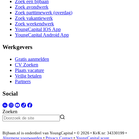
Zoek een bijbaan
Zoek avondwerk
Zoek parttimewerk (overdag)
Zoek vakantiewerk
Zoek weekendwerk
YoungCapital IOS App
YoungCapital Android App
Werkgevers
Gratis aanmelden
CV Zoeken
Plaats vacature
Veilig betalen
Partners
Social
Zoeken
Bijbaan.nl is onderdeel van YoungCapital • © 2026 • KvK nr: 34330199 •
Algemene voorwaarden
•
Privacy
Contact
•
YoungCapital score