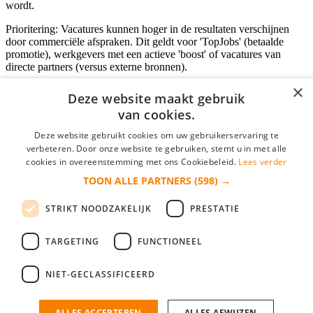
wordt.
Prioritering: Vacatures kunnen hoger in de resultaten verschijnen
door commerciële afspraken. Dit geldt voor 'TopJobs' (betaalde
promotie), werkgevers met een actieve 'boost' of vacatures van
directe partners (versus externe bronnen).
×
Deze website maakt gebruik
van cookies.
Inloggen als bedrijf
Deze website gebruikt cookies om uw gebruikerservaring te
E-mail
*
verbeteren. Door onze website te gebruiken, stemt u in met alle
cookies in overeenstemming met ons Cookiebeleid.
Lees verder
TOON ALLE PARTNERS
(598) →
Wachtwoord
STRIKT NOODZAKELIJK
PRESTATIE
login gegevens onthouden
Wachtwoord vergeten?
login
TARGETING
FUNCTIONEEL
Bedrijf aanmelden
NIET-GECLASSIFICEERD
Na het aanmelden kun je meteen je vacature plaatsen en heb je je
nieuwe collega/werknemer zo gevonden!
ALLES ACCEPTEREN
ALLES AFWIJZEN