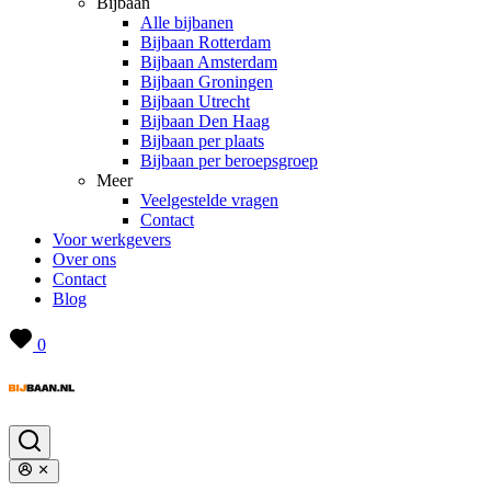
Bijbaan
Alle bijbanen
Bijbaan Rotterdam
Bijbaan Amsterdam
Bijbaan Groningen
Bijbaan Utrecht
Bijbaan Den Haag
Bijbaan per plaats
Bijbaan per beroepsgroep
Meer
Veelgestelde vragen
Contact
Voor werkgevers
Over ons
Contact
Blog
0