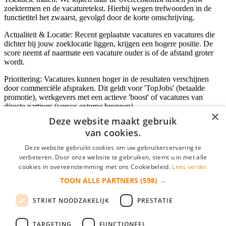
zoektermen en de vacaturetekst. Hierbij wegen trefwoorden in de
functietitel het zwaarst, gevolgd door de korte omschrijving.
Actualiteit & Locatie: Recent geplaatste vacatures en vacatures die
dichter bij jouw zoeklocatie liggen, krijgen een hogere positie. De
score neemt af naarmate een vacature ouder is of de afstand groter
wordt.
Prioritering: Vacatures kunnen hoger in de resultaten verschijnen
door commerciële afspraken. Dit geldt voor 'TopJobs' (betaalde
promotie), werkgevers met een actieve 'boost' of vacatures van
directe partners (versus externe bronnen).
×
Deze website maakt gebruik
van cookies.
Inloggen als bedrijf
Deze website gebruikt cookies om uw gebruikerservaring te
verbeteren. Door onze website te gebruiken, stemt u in met alle
E-mail
*
cookies in overeenstemming met ons Cookiebeleid.
Lees verder
TOON ALLE PARTNERS
(598) →
Wachtwoord
STRIKT NOODZAKELIJK
PRESTATIE
login gegevens onthouden
Wachtwoord vergeten?
login
TARGETING
FUNCTIONEEL