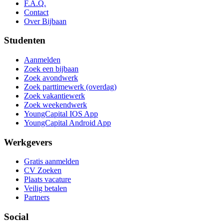
F.A.Q.
Contact
Over Bijbaan
Studenten
Aanmelden
Zoek een bijbaan
Zoek avondwerk
Zoek parttimewerk (overdag)
Zoek vakantiewerk
Zoek weekendwerk
YoungCapital IOS App
YoungCapital Android App
Werkgevers
Gratis aanmelden
CV Zoeken
Plaats vacature
Veilig betalen
Partners
Social