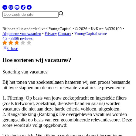
Bijbaan.nl is onderdeel van YoungCapital • © 2026 • KvK nr: 34330199 •
Algemene voorwaarden
•
Privacy
Contact
•
YoungCapital score
4.3 - 3366 reviews
Close
Hoe sorteren wij vacatures?
Sortering van vacatures
Bij het tonen van zoekresultaten hanteren wij een proces bestaande
uit twee stappen om de meest relevante vacatures te presenteren:
1. Filtering: Op basis van jouw zoekopdracht en ingestelde filters
(zoals trefwoord, zoekstraal, dienstverband en salaris) worden
vacatures die niet aan deze harde criteria voldoen, uitgesloten.
2. Rangschikking (Ranking): De overgebleven vacatures worden
gerangschikt op basis van een gecombineerde relevantiescore. Deze
score wordt als volgt opgebouwd:
Tekstuele match: We kijken naar de overeenkomst tussen jouw