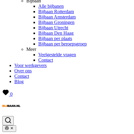
Bijbaan
Alle bijbanen
Bijbaan Rotterdam
Bijbaan Amsterdam
Bijbaan Groningen
Bijbaan Utrecht
Bijbaan Den Haag
Bijbaan per plaats
Bijbaan per beroepsgroep
Meer
Veelgestelde vragen
Contact
Voor werkgevers
Over ons
Contact
Blog
0