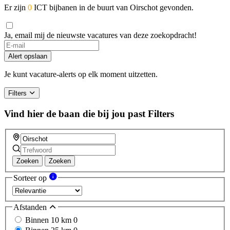
Er zijn
0
ICT bijbanen in de buurt van Oirschot gevonden.
Ja, email mij de nieuwste vacatures van deze zoekopdracht!
If
you
Alert opslaan
are
a
Je kunt vacature-alerts op elk moment uitzetten.
human,
ignore
Filters
this
field
Vind hier de baan die bij jou past
Filters
Zoeken
Zoeken
Sorteer op
Afstanden
Binnen 10 km
0