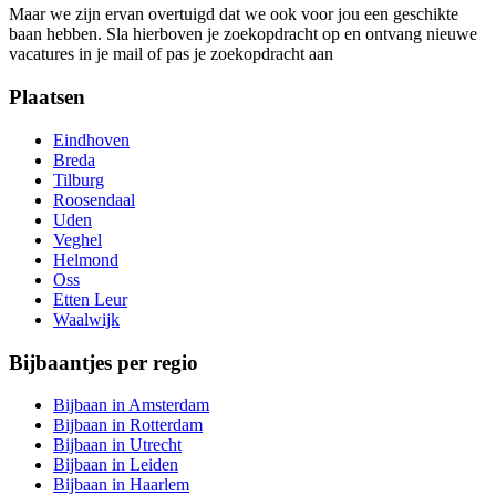
Maar we zijn ervan overtuigd dat we ook voor jou een geschikte
baan hebben. Sla hierboven je zoekopdracht op en ontvang nieuwe
vacatures in je mail of pas je zoekopdracht aan
Plaatsen
Eindhoven
Breda
Tilburg
Roosendaal
Uden
Veghel
Helmond
Oss
Etten Leur
Waalwijk
Bijbaantjes per regio
Bijbaan in Amsterdam
Bijbaan in Rotterdam
Bijbaan in Utrecht
Bijbaan in Leiden
Bijbaan in Haarlem