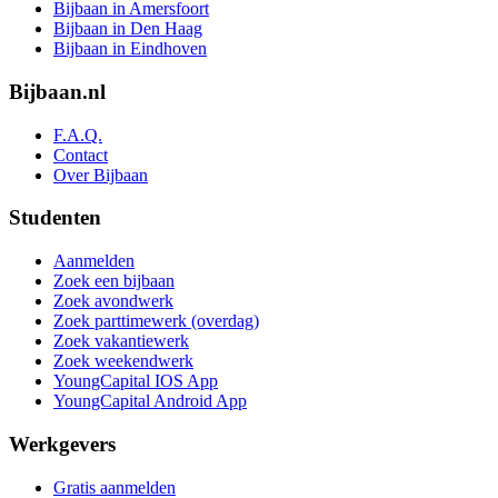
Bijbaan in Amersfoort
Bijbaan in Den Haag
Bijbaan in Eindhoven
Bijbaan.nl
F.A.Q.
Contact
Over Bijbaan
Studenten
Aanmelden
Zoek een bijbaan
Zoek avondwerk
Zoek parttimewerk (overdag)
Zoek vakantiewerk
Zoek weekendwerk
YoungCapital IOS App
YoungCapital Android App
Werkgevers
Gratis aanmelden