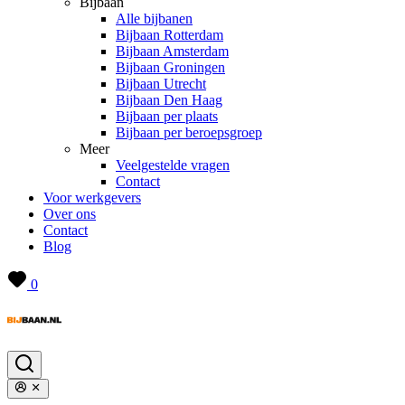
Bijbaan
Alle bijbanen
Bijbaan Rotterdam
Bijbaan Amsterdam
Bijbaan Groningen
Bijbaan Utrecht
Bijbaan Den Haag
Bijbaan per plaats
Bijbaan per beroepsgroep
Meer
Veelgestelde vragen
Contact
Voor werkgevers
Over ons
Contact
Blog
0