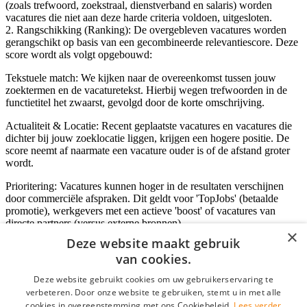
(zoals trefwoord, zoekstraal, dienstverband en salaris) worden
vacatures die niet aan deze harde criteria voldoen, uitgesloten.
2. Rangschikking (Ranking): De overgebleven vacatures worden
gerangschikt op basis van een gecombineerde relevantiescore. Deze
score wordt als volgt opgebouwd:
Tekstuele match: We kijken naar de overeenkomst tussen jouw
zoektermen en de vacaturetekst. Hierbij wegen trefwoorden in de
functietitel het zwaarst, gevolgd door de korte omschrijving.
Actualiteit & Locatie: Recent geplaatste vacatures en vacatures die
dichter bij jouw zoeklocatie liggen, krijgen een hogere positie. De
score neemt af naarmate een vacature ouder is of de afstand groter
wordt.
Prioritering: Vacatures kunnen hoger in de resultaten verschijnen
door commerciële afspraken. Dit geldt voor 'TopJobs' (betaalde
promotie), werkgevers met een actieve 'boost' of vacatures van
directe partners (versus externe bronnen).
×
Deze website maakt gebruik
van cookies.
Inloggen als bedrijf
Deze website gebruikt cookies om uw gebruikerservaring te
verbeteren. Door onze website te gebruiken, stemt u in met alle
E-mail
*
cookies in overeenstemming met ons Cookiebeleid.
Lees verder