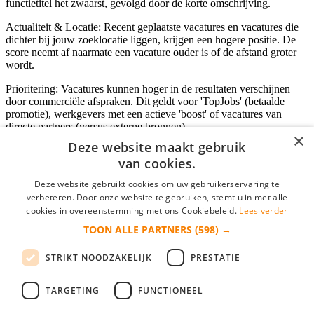
functietitel het zwaarst, gevolgd door de korte omschrijving.
Actualiteit & Locatie: Recent geplaatste vacatures en vacatures die
dichter bij jouw zoeklocatie liggen, krijgen een hogere positie. De
score neemt af naarmate een vacature ouder is of de afstand groter
wordt.
Prioritering: Vacatures kunnen hoger in de resultaten verschijnen
door commerciële afspraken. Dit geldt voor 'TopJobs' (betaalde
promotie), werkgevers met een actieve 'boost' of vacatures van
directe partners (versus externe bronnen).
×
Deze website maakt gebruik
van cookies.
Inloggen als bedrijf
Deze website gebruikt cookies om uw gebruikerservaring te
verbeteren. Door onze website te gebruiken, stemt u in met alle
E-mail
*
cookies in overeenstemming met ons Cookiebeleid.
Lees verder
TOON ALLE PARTNERS
(598) →
Wachtwoord
STRIKT NOODZAKELIJK
PRESTATIE
login gegevens onthouden
Wachtwoord vergeten?
login
TARGETING
FUNCTIONEEL