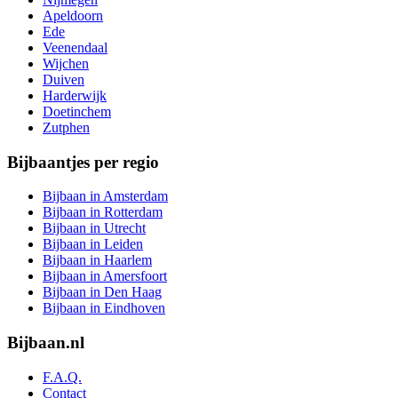
Apeldoorn
Ede
Veenendaal
Wijchen
Duiven
Harderwijk
Doetinchem
Zutphen
Bijbaantjes per regio
Bijbaan in Amsterdam
Bijbaan in Rotterdam
Bijbaan in Utrecht
Bijbaan in Leiden
Bijbaan in Haarlem
Bijbaan in Amersfoort
Bijbaan in Den Haag
Bijbaan in Eindhoven
Bijbaan.nl
F.A.Q.
Contact