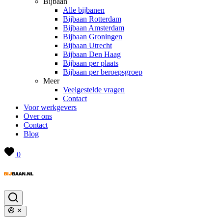
Bijbaan
Alle bijbanen
Bijbaan Rotterdam
Bijbaan Amsterdam
Bijbaan Groningen
Bijbaan Utrecht
Bijbaan Den Haag
Bijbaan per plaats
Bijbaan per beroepsgroep
Meer
Veelgestelde vragen
Contact
Voor werkgevers
Over ons
Contact
Blog
0