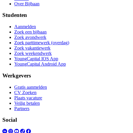
Over Bijbaan
Studenten
Aanmelden
Zoek een bijbaan
Zoek avondwerk
Zoek parttimewerk (overdag)
Zoek vakantiewerk
Zoek weekendwerk
YoungCapital IOS App
YoungCapital Android App
Werkgevers
Gratis aanmelden
CV Zoeken
Plaats vacature
Veilig betalen
Partners
Social