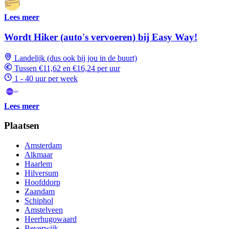
Lees meer
Wordt Hiker (auto's vervoeren) bij Easy Way!
Landelijk (dus ook bij jou in de buurt)
Tussen €11,62 en €16,24 per uur
1 - 40 uur per week
Lees meer
Plaatsen
Amsterdam
Alkmaar
Haarlem
Hilversum
Hoofddorp
Zaandam
Schiphol
Amstelveen
Heerhugowaard
Beverwijk