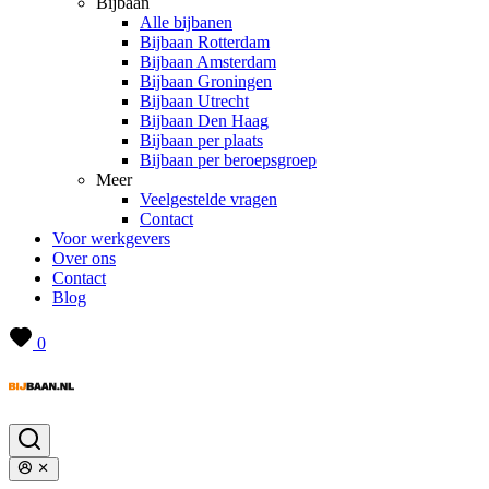
Bijbaan
Alle bijbanen
Bijbaan Rotterdam
Bijbaan Amsterdam
Bijbaan Groningen
Bijbaan Utrecht
Bijbaan Den Haag
Bijbaan per plaats
Bijbaan per beroepsgroep
Meer
Veelgestelde vragen
Contact
Voor werkgevers
Over ons
Contact
Blog
0