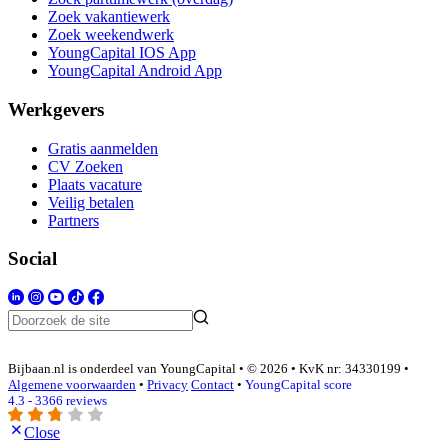
Zoek vakantiewerk
Zoek weekendwerk
YoungCapital IOS App
YoungCapital Android App
Werkgevers
Gratis aanmelden
CV Zoeken
Plaats vacature
Veilig betalen
Partners
Social
Bijbaan.nl is onderdeel van YoungCapital • © 2026 • KvK nr: 34330199 •
Algemene voorwaarden
•
Privacy
Contact
•
YoungCapital score
4.3 - 3366 reviews
Close