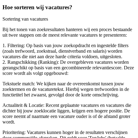
Hoe sorteren wij vacatures?
Sortering van vacatures
Bij het tonen van zoekresultaten hanteren wij een proces bestaande
uit twee stappen om de meest relevante vacatures te presenteren:
1. Filtering: Op basis van jouw zoekopdracht en ingestelde filters
(zoals trefwoord, zoekstraal, dienstverband en salaris) worden
vacatures die niet aan deze harde criteria voldoen, uitgesloten.
2. Rangschikking (Ranking): De overgebleven vacatures worden
gerangschikt op basis van een gecombineerde relevantiescore. Deze
score wordt als volgt opgebouwd:
Tekstuele match: We kijken naar de overeenkomst tussen jouw
zoektermen en de vacaturetekst. Hierbij wegen trefwoorden in de
functietitel het zwaarst, gevolgd door de korte omschrijving.
Actualiteit & Locatie: Recent geplaatste vacatures en vacatures die
dichter bij jouw zoeklocatie liggen, krijgen een hogere positie. De
score neemt af naarmate een vacature ouder is of de afstand groter
wordt.
Prioritering: Vacatures kunnen hoger in de resultaten verschijnen
door commerciële afspraken. Dit geldt voor 'TopJobs' (betaalde