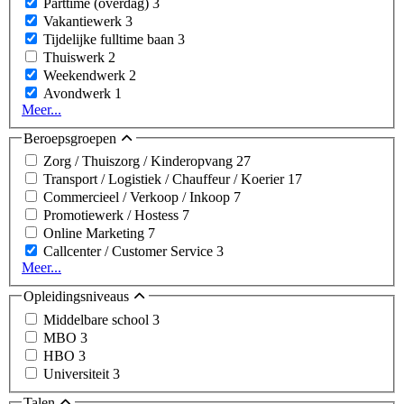
Parttime (overdag)
3
Vakantiewerk
3
Tijdelijke fulltime baan
3
Thuiswerk
2
Weekendwerk
2
Avondwerk
1
Meer...
Beroepsgroepen
Zorg / Thuiszorg / Kinderopvang
27
Transport / Logistiek / Chauffeur / Koerier
17
Commercieel / Verkoop / Inkoop
7
Promotiewerk / Hostess
7
Online Marketing
7
Callcenter / Customer Service
3
Meer...
Opleidingsniveaus
Middelbare school
3
MBO
3
HBO
3
Universiteit
3
Talen