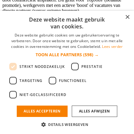
promotie), werkgevers met een actieve 'boost' of vacatures van
directe partners (versus externe bronnen).
×
Deze website maakt gebruik
van cookies.
Inloggen als bedrijf
Deze website gebruikt cookies om uw gebruikerservaring te
verbeteren. Door onze website te gebruiken, stemt u in met alle
E-mail
*
cookies in overeenstemming met ons Cookiebeleid.
Lees verder
TOON ALLE PARTNERS
(598) →
Wachtwoord
STRIKT NOODZAKELIJK
PRESTATIE
login gegevens onthouden
Wachtwoord vergeten?
login
TARGETING
FUNCTIONEEL
Bedrijf aanmelden
NIET-GECLASSIFICEERD
Na het aanmelden kun je meteen je vacature plaatsen en heb je je
nieuwe collega/werknemer zo gevonden!
ALLES ACCEPTEREN
ALLES AFWIJZEN
Heb je nog geen gratis bedrijfsprofiel?
DETAILS WEERGEVEN
Bedrijf aanmelden