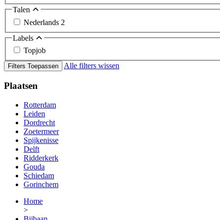
Talen
Nederlands
2
Labels
Topjob
Alle filters wissen
Filters Toepassen
Plaatsen
Rotterdam
Leiden
Dordrecht
Zoetermeer
Spijkenisse
Delft
Ridderkerk
Gouda
Schiedam
Gorinchem
Home
>
Bijbaan