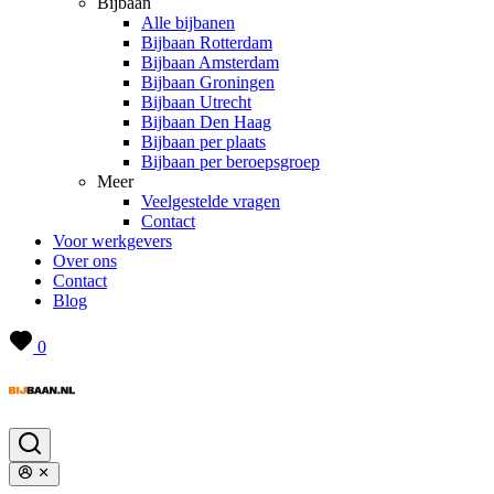
Bijbaan
Alle bijbanen
Bijbaan Rotterdam
Bijbaan Amsterdam
Bijbaan Groningen
Bijbaan Utrecht
Bijbaan Den Haag
Bijbaan per plaats
Bijbaan per beroepsgroep
Meer
Veelgestelde vragen
Contact
Voor werkgevers
Over ons
Contact
Blog
0