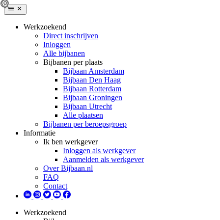
Werkzoekend
Direct inschrijven
Inloggen
Alle bijbanen
Bijbanen per plaats
Bijbaan Amsterdam
Bijbaan Den Haag
Bijbaan Rotterdam
Bijbaan Groningen
Bijbaan Utrecht
Alle plaatsen
Bijbanen per beroepsgroep
Informatie
Ik ben werkgever
Inloggen als werkgever
Aanmelden als werkgever
Over Bijbaan.nl
FAQ
Contact
Werkzoekend