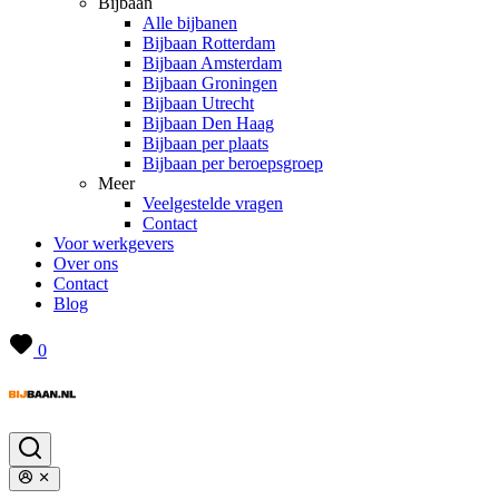
Bijbaan
Alle bijbanen
Bijbaan Rotterdam
Bijbaan Amsterdam
Bijbaan Groningen
Bijbaan Utrecht
Bijbaan Den Haag
Bijbaan per plaats
Bijbaan per beroepsgroep
Meer
Veelgestelde vragen
Contact
Voor werkgevers
Over ons
Contact
Blog
0