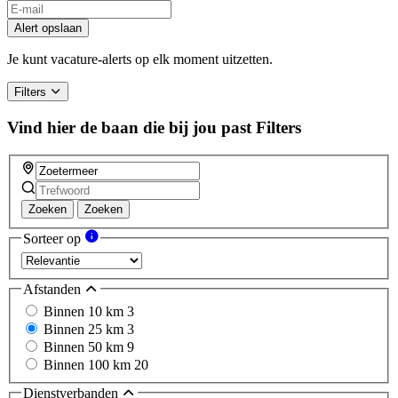
If
you
Alert opslaan
are
a
Je kunt vacature-alerts op elk moment uitzetten.
human,
ignore
Filters
this
field
Vind hier de baan die bij jou past
Filters
Zoeken
Zoeken
Sorteer op
Afstanden
Binnen 10 km
3
Binnen 25 km
3
Binnen 50 km
9
Binnen 100 km
20
Dienstverbanden