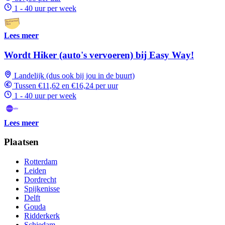
1 - 40 uur per week
Lees meer
Wordt Hiker (auto's vervoeren) bij Easy Way!
Landelijk (dus ook bij jou in de buurt)
Tussen €11,62 en €16,24 per uur
1 - 40 uur per week
Lees meer
Plaatsen
Rotterdam
Leiden
Dordrecht
Spijkenisse
Delft
Gouda
Ridderkerk
Schiedam