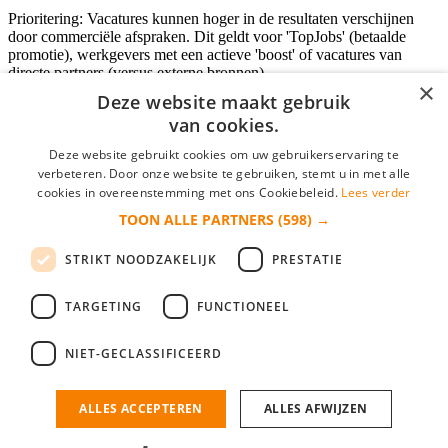
Prioritering: Vacatures kunnen hoger in de resultaten verschijnen
door commerciële afspraken. Dit geldt voor 'TopJobs' (betaalde
promotie), werkgevers met een actieve 'boost' of vacatures van
directe partners (versus externe bronnen).
×
Deze website maakt gebruik
van cookies.
Inloggen als bedrijf
Deze website gebruikt cookies om uw gebruikerservaring te
verbeteren. Door onze website te gebruiken, stemt u in met alle
E-mail
*
cookies in overeenstemming met ons Cookiebeleid.
Lees verder
TOON ALLE PARTNERS
(598) →
Wachtwoord
STRIKT NOODZAKELIJK
PRESTATIE
login gegevens onthouden
Wachtwoord vergeten?
login
TARGETING
FUNCTIONEEL
Bedrijf aanmelden
NIET-GECLASSIFICEERD
Na het aanmelden kun je meteen je vacature plaatsen en heb je je
nieuwe collega/werknemer zo gevonden!
ALLES ACCEPTEREN
ALLES AFWIJZEN
Heb je nog geen gratis bedrijfsprofiel?