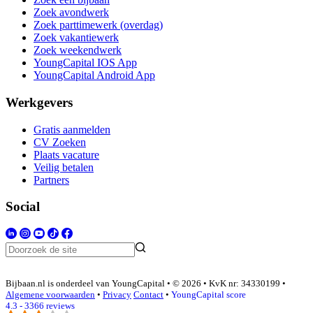
Zoek avondwerk
Zoek parttimewerk (overdag)
Zoek vakantiewerk
Zoek weekendwerk
YoungCapital IOS App
YoungCapital Android App
Werkgevers
Gratis aanmelden
CV Zoeken
Plaats vacature
Veilig betalen
Partners
Social
Bijbaan.nl is onderdeel van YoungCapital • © 2026 • KvK nr: 34330199 •
Algemene voorwaarden
•
Privacy
Contact
•
YoungCapital score
4.3 - 3366 reviews