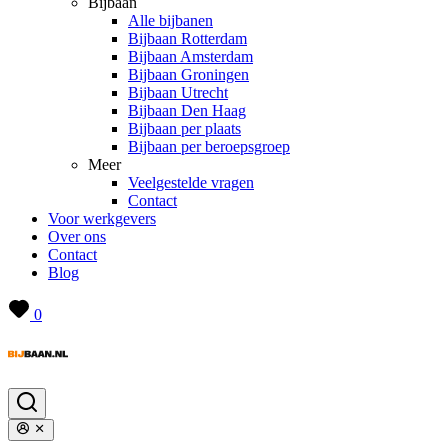
Bijbaan
Alle bijbanen
Bijbaan Rotterdam
Bijbaan Amsterdam
Bijbaan Groningen
Bijbaan Utrecht
Bijbaan Den Haag
Bijbaan per plaats
Bijbaan per beroepsgroep
Meer
Veelgestelde vragen
Contact
Voor werkgevers
Over ons
Contact
Blog
0