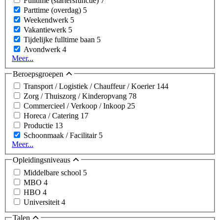
Fulltime (startersfunctie)
7
Parttime (overdag)
5
Weekendwerk
5
Vakantiewerk
5
Tijdelijke fulltime baan
5
Avondwerk
4
Meer...
Beroepsgroepen
Transport / Logistiek / Chauffeur / Koerier
144
Zorg / Thuiszorg / Kinderopvang
78
Commercieel / Verkoop / Inkoop
25
Horeca / Catering
17
Productie
13
Schoonmaak / Facilitair
5
Meer...
Opleidingsniveaus
Middelbare school
5
MBO
4
HBO
4
Universiteit
4
Talen