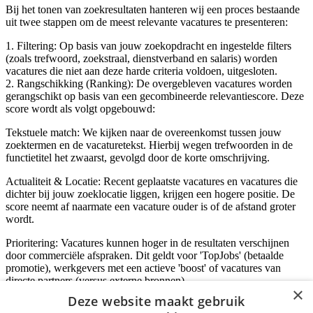
Bij het tonen van zoekresultaten hanteren wij een proces bestaande
uit twee stappen om de meest relevante vacatures te presenteren:
1. Filtering: Op basis van jouw zoekopdracht en ingestelde filters
(zoals trefwoord, zoekstraal, dienstverband en salaris) worden
vacatures die niet aan deze harde criteria voldoen, uitgesloten.
2. Rangschikking (Ranking): De overgebleven vacatures worden
gerangschikt op basis van een gecombineerde relevantiescore. Deze
score wordt als volgt opgebouwd:
Tekstuele match: We kijken naar de overeenkomst tussen jouw
zoektermen en de vacaturetekst. Hierbij wegen trefwoorden in de
functietitel het zwaarst, gevolgd door de korte omschrijving.
Actualiteit & Locatie: Recent geplaatste vacatures en vacatures die
dichter bij jouw zoeklocatie liggen, krijgen een hogere positie. De
score neemt af naarmate een vacature ouder is of de afstand groter
wordt.
Prioritering: Vacatures kunnen hoger in de resultaten verschijnen
door commerciële afspraken. Dit geldt voor 'TopJobs' (betaalde
promotie), werkgevers met een actieve 'boost' of vacatures van
directe partners (versus externe bronnen).
×
Deze website maakt gebruik