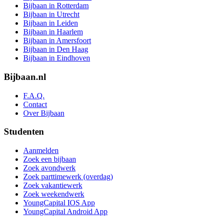
Bijbaan in Rotterdam
Bijbaan in Utrecht
Bijbaan in Leiden
Bijbaan in Haarlem
Bijbaan in Amersfoort
Bijbaan in Den Haag
Bijbaan in Eindhoven
Bijbaan.nl
F.A.Q.
Contact
Over Bijbaan
Studenten
Aanmelden
Zoek een bijbaan
Zoek avondwerk
Zoek parttimewerk (overdag)
Zoek vakantiewerk
Zoek weekendwerk
YoungCapital IOS App
YoungCapital Android App