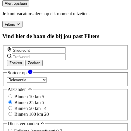
you
Alert opslaan
are
a
Je kunt vacature-alerts op elk moment uitzetten.
human,
ignore
Filters
this
field
Vind hier de baan die bij jou past
Filters
Zoeken
Zoeken
Sorteer op
Afstanden
Binnen 10 km
5
Binnen 25 km
5
Binnen 50 km
14
Binnen 100 km
20
Dienstverbanden