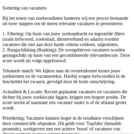
Sortering van vacatures
Bij het tonen van zoekresultaten hanteren wij een proces bestaande
uit twee stappen om de meest relevante vacatures te presenteren:
1. Filtering: Op basis van jouw zoekopdracht en ingestelde filters
(zoals trefwoord, zoekstraal, dienstverband en salaris) worden
vacatures die niet aan deze harde criteria voldoen, uitgesloten.
2. Rangschikking (Ranking): De overgebleven vacatures worden
gerangschikt op basis van een gecombineerde relevantiescore. Deze
score wordt als volgt opgebouwd:
Tekstuele match: We kijken naar de overeenkomst tussen jouw
zoektermen en de vacaturetekst. Hierbij wegen trefwoorden in de
functietitel het zwaarst, gevolgd door de korte omschrijving.
Actualiteit & Locatie: Recent geplaatste vacatures en vacatures die
dichter bij jouw zoeklocatie liggen, krijgen een hogere positie. De
score neemt af naarmate een vacature ouder is of de afstand groter
wordt.
Prioritering: Vacatures kunnen hoger in de resultaten verschijnen
door commerciële afspraken. Dit geldt voor 'TopJobs' (betaalde
promotie), werkgevers met een actieve 'boost' of vacatures van