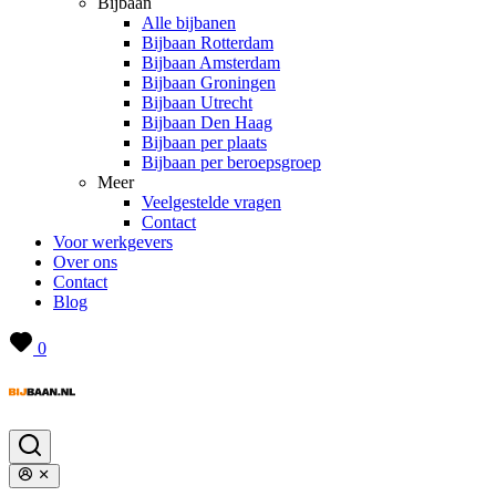
Bijbaan
Alle bijbanen
Bijbaan Rotterdam
Bijbaan Amsterdam
Bijbaan Groningen
Bijbaan Utrecht
Bijbaan Den Haag
Bijbaan per plaats
Bijbaan per beroepsgroep
Meer
Veelgestelde vragen
Contact
Voor werkgevers
Over ons
Contact
Blog
0