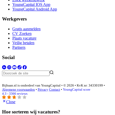
YoungCapital IOS App
YoungCapital Android App
Werkgevers
Gratis aanmelden
CV Zoeken
Plaats vacature
Veilig betalen
Partners
Social
Bijbaan.nl is onderdeel van YoungCapital • © 2026 • KvK nr: 34330199 •
Algemene voorwaarden
•
Privacy
Contact
•
YoungCapital score
4.3 - 3366 reviews
Close
Hoe sorteren wij vacatures?