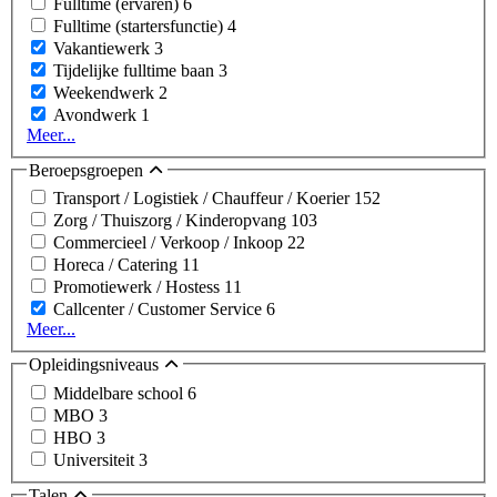
Fulltime (ervaren)
6
Fulltime (startersfunctie)
4
Vakantiewerk
3
Tijdelijke fulltime baan
3
Weekendwerk
2
Avondwerk
1
Meer...
Beroepsgroepen
Transport / Logistiek / Chauffeur / Koerier
152
Zorg / Thuiszorg / Kinderopvang
103
Commercieel / Verkoop / Inkoop
22
Horeca / Catering
11
Promotiewerk / Hostess
11
Callcenter / Customer Service
6
Meer...
Opleidingsniveaus
Middelbare school
6
MBO
3
HBO
3
Universiteit
3
Talen