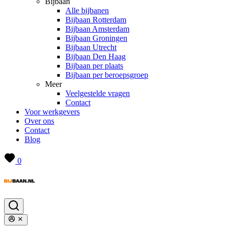
Bijbaan
Alle bijbanen
Bijbaan Rotterdam
Bijbaan Amsterdam
Bijbaan Groningen
Bijbaan Utrecht
Bijbaan Den Haag
Bijbaan per plaats
Bijbaan per beroepsgroep
Meer
Veelgestelde vragen
Contact
Voor werkgevers
Over ons
Contact
Blog
0