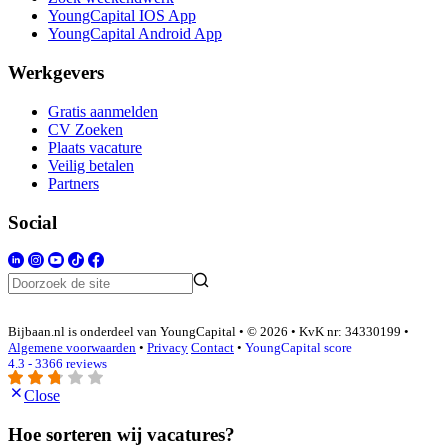
YoungCapital IOS App
YoungCapital Android App
Werkgevers
Gratis aanmelden
CV Zoeken
Plaats vacature
Veilig betalen
Partners
Social
Bijbaan.nl is onderdeel van YoungCapital • © 2026 • KvK nr: 34330199 •
Algemene voorwaarden
•
Privacy
Contact
•
YoungCapital score
4.3 - 3366 reviews
Close
Hoe sorteren wij vacatures?