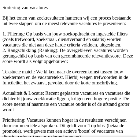
Sortering van vacatures
Bij het tonen van zoekresultaten hanteren wij een proces bestaande
uit twee stappen om de meest relevante vacatures te presenteren:
1. Filtering: Op basis van jouw zoekopdracht en ingestelde filters
(zoals trefwoord, zoekstraal, dienstverband en salaris) worden
vacatures die niet aan deze harde criteria voldoen, uitgesloten.
2. Rangschikking (Ranking): De overgebleven vacatures worden
gerangschikt op basis van een gecombineerde relevantiescore. Deze
score wordt als volgt opgebouwd:
Tekstuele match: We kijken naar de overeenkomst tussen jouw
zoektermen en de vacaturetekst. Hierbij wegen trefwoorden in de
functietitel het zwaarst, gevolgd door de korte omschrijving.
Actualiteit & Locatie: Recent geplaatste vacatures en vacatures die
dichter bij jouw zoeklocatie liggen, krijgen een hogere positie. De
score neemt af naarmate een vacature ouder is of de afstand groter
wordt.
Prioritering: Vacatures kunnen hoger in de resultaten verschijnen
door commerciële afspraken. Dit geldt voor 'TopJobs' (betaalde
promotie), werkgevers met een actieve 'boost' of vacatures van
directe partners (versus externe bronnen).