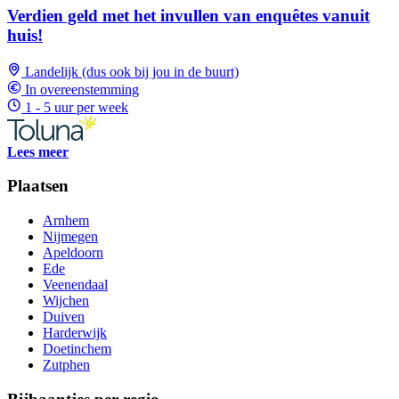
Verdien geld met het invullen van enquêtes vanuit
huis!
Landelijk (dus ook bij jou in de buurt)
In overeenstemming
1 - 5 uur per week
Lees meer
Plaatsen
Arnhem
Nijmegen
Apeldoorn
Ede
Veenendaal
Wijchen
Duiven
Harderwijk
Doetinchem
Zutphen