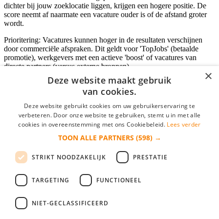
dichter bij jouw zoeklocatie liggen, krijgen een hogere positie. De
score neemt af naarmate een vacature ouder is of de afstand groter
wordt.
Prioritering: Vacatures kunnen hoger in de resultaten verschijnen
door commerciële afspraken. Dit geldt voor 'TopJobs' (betaalde
promotie), werkgevers met een actieve 'boost' of vacatures van
directe partners (versus externe bronnen).
×
Deze website maakt gebruik
van cookies.
Inloggen als bedrijf
Deze website gebruikt cookies om uw gebruikerservaring te
verbeteren. Door onze website te gebruiken, stemt u in met alle
E-mail
*
cookies in overeenstemming met ons Cookiebeleid.
Lees verder
TOON ALLE PARTNERS
(598) →
Wachtwoord
STRIKT NOODZAKELIJK
PRESTATIE
login gegevens onthouden
Wachtwoord vergeten?
login
TARGETING
FUNCTIONEEL
Bedrijf aanmelden
NIET-GECLASSIFICEERD
Na het aanmelden kun je meteen je vacature plaatsen en heb je je