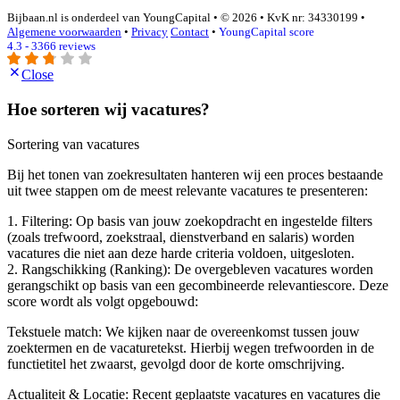
Bijbaan.nl is onderdeel van YoungCapital • © 2026 • KvK nr: 34330199 •
Algemene voorwaarden
•
Privacy
Contact
•
YoungCapital score
4.3 - 3366 reviews
Close
Hoe sorteren wij vacatures?
Sortering van vacatures
Bij het tonen van zoekresultaten hanteren wij een proces bestaande
uit twee stappen om de meest relevante vacatures te presenteren:
1. Filtering: Op basis van jouw zoekopdracht en ingestelde filters
(zoals trefwoord, zoekstraal, dienstverband en salaris) worden
vacatures die niet aan deze harde criteria voldoen, uitgesloten.
2. Rangschikking (Ranking): De overgebleven vacatures worden
gerangschikt op basis van een gecombineerde relevantiescore. Deze
score wordt als volgt opgebouwd:
Tekstuele match: We kijken naar de overeenkomst tussen jouw
zoektermen en de vacaturetekst. Hierbij wegen trefwoorden in de
functietitel het zwaarst, gevolgd door de korte omschrijving.
Actualiteit & Locatie: Recent geplaatste vacatures en vacatures die