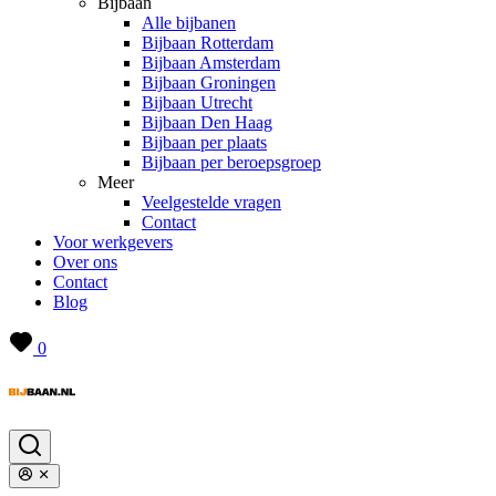
Bijbaan
Alle bijbanen
Bijbaan Rotterdam
Bijbaan Amsterdam
Bijbaan Groningen
Bijbaan Utrecht
Bijbaan Den Haag
Bijbaan per plaats
Bijbaan per beroepsgroep
Meer
Veelgestelde vragen
Contact
Voor werkgevers
Over ons
Contact
Blog
0