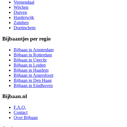
Veenendaal
Wijchen
Duiven
Harderwijk
Zutphen
Doetinchem
Bijbaantjes per regio
Bijbaan in Amsterdam
Bijbaan in Rotterdam
Bijbaan in Utrecht
Bijbaan in Leiden
Bijbaan in Haarlem
Bijbaan in Amersfoort
Bijbaan in Den Haag
Bijbaan in Eindhoven
Bijbaan.nl
F.A.Q.
Contact
Over Bijbaan