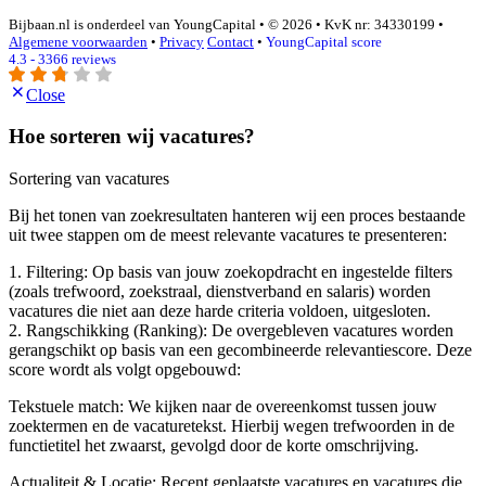
Bijbaan.nl is onderdeel van YoungCapital • © 2026 • KvK nr: 34330199 •
Algemene voorwaarden
•
Privacy
Contact
•
YoungCapital score
4.3 - 3366 reviews
Close
Hoe sorteren wij vacatures?
Sortering van vacatures
Bij het tonen van zoekresultaten hanteren wij een proces bestaande
uit twee stappen om de meest relevante vacatures te presenteren:
1. Filtering: Op basis van jouw zoekopdracht en ingestelde filters
(zoals trefwoord, zoekstraal, dienstverband en salaris) worden
vacatures die niet aan deze harde criteria voldoen, uitgesloten.
2. Rangschikking (Ranking): De overgebleven vacatures worden
gerangschikt op basis van een gecombineerde relevantiescore. Deze
score wordt als volgt opgebouwd:
Tekstuele match: We kijken naar de overeenkomst tussen jouw
zoektermen en de vacaturetekst. Hierbij wegen trefwoorden in de
functietitel het zwaarst, gevolgd door de korte omschrijving.
Actualiteit & Locatie: Recent geplaatste vacatures en vacatures die