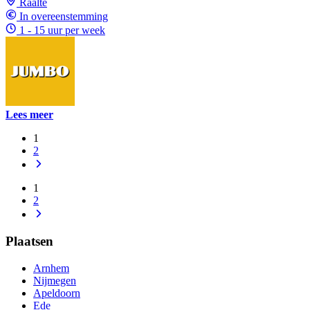
Raalte
In overeenstemming
1 - 15 uur per week
Lees meer
1
2
1
2
Plaatsen
Arnhem
Nijmegen
Apeldoorn
Ede