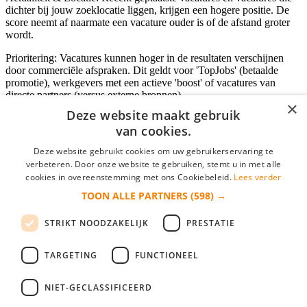
dichter bij jouw zoeklocatie liggen, krijgen een hogere positie. De
score neemt af naarmate een vacature ouder is of de afstand groter
wordt.
Prioritering: Vacatures kunnen hoger in de resultaten verschijnen
door commerciële afspraken. Dit geldt voor 'TopJobs' (betaalde
promotie), werkgevers met een actieve 'boost' of vacatures van
directe partners (versus externe bronnen).
×
Deze website maakt gebruik
van cookies.
Inloggen als bedrijf
Deze website gebruikt cookies om uw gebruikerservaring te
verbeteren. Door onze website te gebruiken, stemt u in met alle
E-mail
*
cookies in overeenstemming met ons Cookiebeleid.
Lees verder
TOON ALLE PARTNERS
(598) →
Wachtwoord
STRIKT NOODZAKELIJK
PRESTATIE
login gegevens onthouden
Wachtwoord vergeten?
login
TARGETING
FUNCTIONEEL
Bedrijf aanmelden
NIET-GECLASSIFICEERD