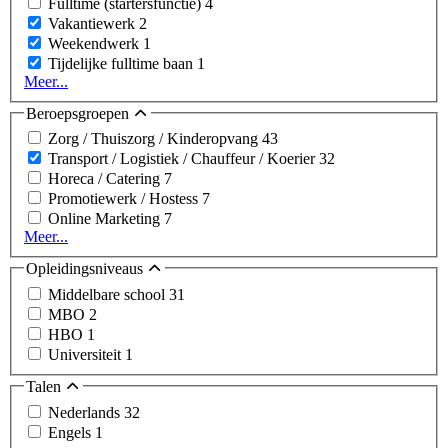
Fulltime (startersfunctie)
4
Vakantiewerk
2
Weekendwerk
1
Tijdelijke fulltime baan
1
Meer...
Beroepsgroepen
Zorg / Thuiszorg / Kinderopvang
43
Transport / Logistiek / Chauffeur / Koerier
32
Horeca / Catering
7
Promotiewerk / Hostess
7
Online Marketing
7
Meer...
Opleidingsniveaus
Middelbare school
31
MBO
2
HBO
1
Universiteit
1
Talen
Nederlands
32
Engels
1