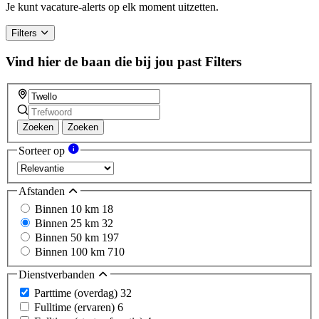
a
Je kunt vacature-alerts op elk moment uitzetten.
human,
ignore
Filters
this
field
Vind hier de baan die bij jou past
Filters
Zoeken
Zoeken
Sorteer op
Afstanden
Binnen 10 km
18
Binnen 25 km
32
Binnen 50 km
197
Binnen 100 km
710
Dienstverbanden
Parttime (overdag)
32
Fulltime (ervaren)
6