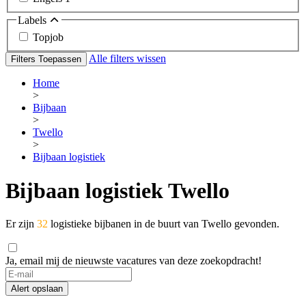
Labels
Topjob
Alle filters wissen
Filters Toepassen
Home
>
Bijbaan
>
Twello
>
Bijbaan logistiek
Bijbaan logistiek Twello
Er zijn
32
logistieke bijbanen in de buurt van Twello gevonden.
Ja, email mij de nieuwste vacatures van deze zoekopdracht!
If
you
Alert opslaan
are