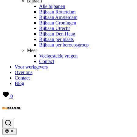
Bijbaan
Alle bijbanen
Bijbaan Rotterdam
Bijbaan Amsterdam
Bijbaan Groningen
Bijbaan Utrecht
Bijbaan Den Haag
Bijbaan per plaats
Bijbaan per beroepsgroep
Meer
Veelgestelde vragen
Contact
Voor werkgevers
Over ons
Contact
Blog
0