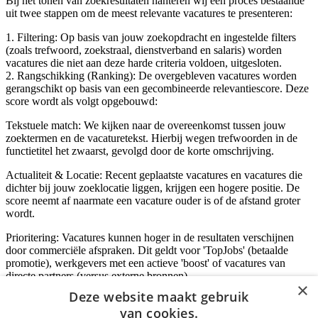
Bij het tonen van zoekresultaten hanteren wij een proces bestaande
uit twee stappen om de meest relevante vacatures te presenteren:
1. Filtering: Op basis van jouw zoekopdracht en ingestelde filters
(zoals trefwoord, zoekstraal, dienstverband en salaris) worden
vacatures die niet aan deze harde criteria voldoen, uitgesloten.
2. Rangschikking (Ranking): De overgebleven vacatures worden
gerangschikt op basis van een gecombineerde relevantiescore. Deze
score wordt als volgt opgebouwd:
Tekstuele match: We kijken naar de overeenkomst tussen jouw
zoektermen en de vacaturetekst. Hierbij wegen trefwoorden in de
functietitel het zwaarst, gevolgd door de korte omschrijving.
Actualiteit & Locatie: Recent geplaatste vacatures en vacatures die
dichter bij jouw zoeklocatie liggen, krijgen een hogere positie. De
score neemt af naarmate een vacature ouder is of de afstand groter
wordt.
Prioritering: Vacatures kunnen hoger in de resultaten verschijnen
door commerciële afspraken. Dit geldt voor 'TopJobs' (betaalde
promotie), werkgevers met een actieve 'boost' of vacatures van
directe partners (versus externe bronnen).
×
Deze website maakt gebruik
van cookies.