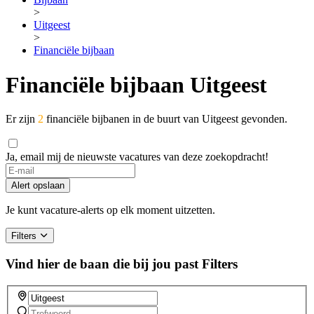
>
Uitgeest
>
Financiële bijbaan
Financiële bijbaan Uitgeest
Er zijn
2
financiële bijbanen in de buurt van Uitgeest gevonden.
Ja, email mij de nieuwste vacatures van deze zoekopdracht!
If
you
Alert opslaan
are
a
Je kunt vacature-alerts op elk moment uitzetten.
human,
ignore
Filters
this
field
Vind hier de baan die bij jou past
Filters