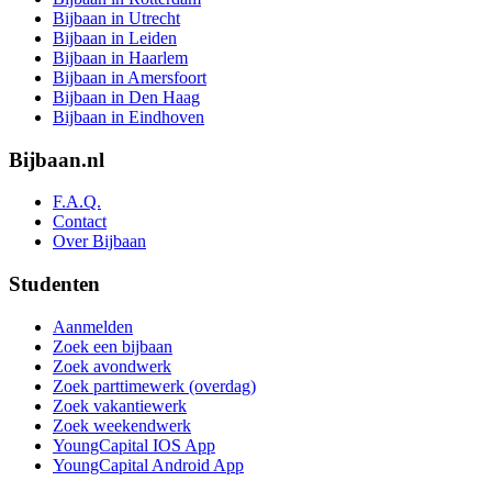
Bijbaan in Utrecht
Bijbaan in Leiden
Bijbaan in Haarlem
Bijbaan in Amersfoort
Bijbaan in Den Haag
Bijbaan in Eindhoven
Bijbaan.nl
F.A.Q.
Contact
Over Bijbaan
Studenten
Aanmelden
Zoek een bijbaan
Zoek avondwerk
Zoek parttimewerk (overdag)
Zoek vakantiewerk
Zoek weekendwerk
YoungCapital IOS App
YoungCapital Android App