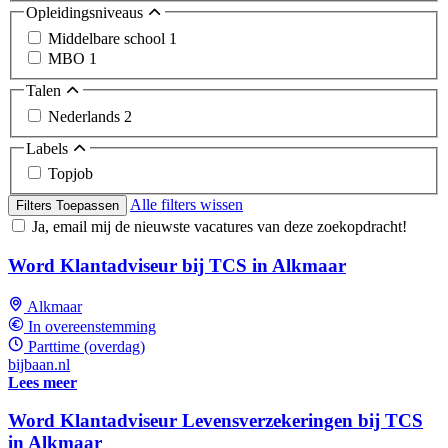
Opleidingsniveaus
Middelbare school
1
MBO
1
Talen
Nederlands
2
Labels
Topjob
Alle filters wissen
Filters Toepassen
Ja, email mij de nieuwste vacatures van deze zoekopdracht!
Word Klantadviseur bij TCS in Alkmaar
Alkmaar
In overeenstemming
Parttime (overdag)
bijbaan.nl
Lees meer
Word Klantadviseur Levensverzekeringen bij TCS
in Alkmaar