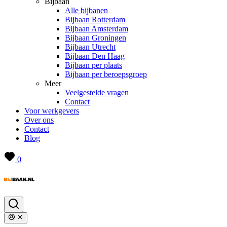
Bijbaan
Alle bijbanen
Bijbaan Rotterdam
Bijbaan Amsterdam
Bijbaan Groningen
Bijbaan Utrecht
Bijbaan Den Haag
Bijbaan per plaats
Bijbaan per beroepsgroep
Meer
Veelgestelde vragen
Contact
Voor werkgevers
Over ons
Contact
Blog
0