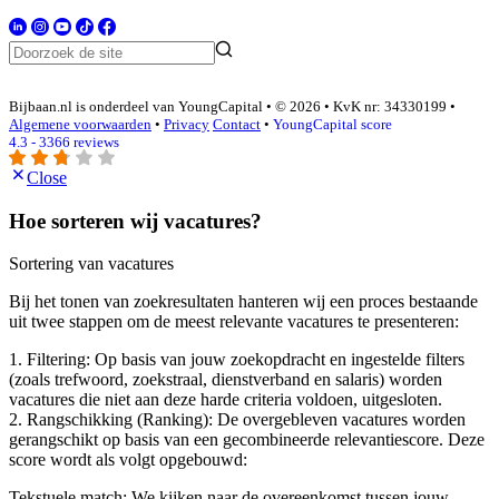
Bijbaan.nl is onderdeel van YoungCapital • © 2026 • KvK nr: 34330199 •
Algemene voorwaarden
•
Privacy
Contact
•
YoungCapital score
4.3 - 3366 reviews
Close
Hoe sorteren wij vacatures?
Sortering van vacatures
Bij het tonen van zoekresultaten hanteren wij een proces bestaande
uit twee stappen om de meest relevante vacatures te presenteren:
1. Filtering: Op basis van jouw zoekopdracht en ingestelde filters
(zoals trefwoord, zoekstraal, dienstverband en salaris) worden
vacatures die niet aan deze harde criteria voldoen, uitgesloten.
2. Rangschikking (Ranking): De overgebleven vacatures worden
gerangschikt op basis van een gecombineerde relevantiescore. Deze
score wordt als volgt opgebouwd:
Tekstuele match: We kijken naar de overeenkomst tussen jouw