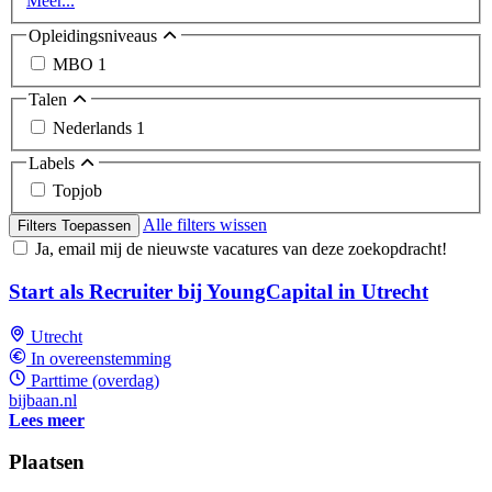
Meer...
Opleidingsniveaus
MBO
1
Talen
Nederlands
1
Labels
Topjob
Alle filters wissen
Filters Toepassen
Ja, email mij de nieuwste vacatures van deze zoekopdracht!
Start als Recruiter bij YoungCapital in Utrecht
Utrecht
In overeenstemming
Parttime (overdag)
bijbaan.nl
Lees meer
Plaatsen