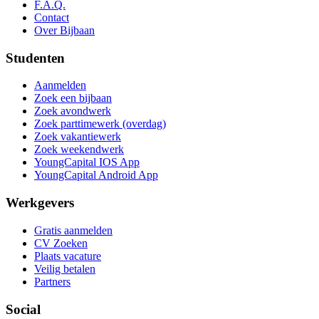
F.A.Q.
Contact
Over Bijbaan
Studenten
Aanmelden
Zoek een bijbaan
Zoek avondwerk
Zoek parttimewerk (overdag)
Zoek vakantiewerk
Zoek weekendwerk
YoungCapital IOS App
YoungCapital Android App
Werkgevers
Gratis aanmelden
CV Zoeken
Plaats vacature
Veilig betalen
Partners
Social