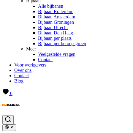
Bijbaan
Alle bijbanen
Bijbaan Rotterdam
Bijbaan Amsterdam
Bijbaan Groningen
Bijbaan Utrecht
Bijbaan Den Haag
Bijbaan per plaats
Bijbaan per beroepsgroep
Meer
Veelgestelde vragen
Contact
Voor werkgevers
Over ons
Contact
Blog
0