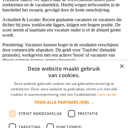
zoektermen en de vacaturetekst. Hierbij wegen trefwoorden in de
functietitel het zwaarst, gevolgd door de korte omschrijving.
Actualiteit & Locatie: Recent geplaatste vacatures en vacatures die
dichter bij jouw zoeklocatie liggen, krijgen een hogere positie. De
score neemt af naarmate een vacature ouder is of de afstand groter
wordt.
Prioritering: Vacatures kunnen hoger in de resultaten verschijnen
door commerciële afspraken. Dit geldt voor 'TopJobs' (betaalde
promotie), werkgevers met een actieve 'boost' of vacatures van
directe partners (versus externe bronnen).
×
Deze website maakt gebruik
van cookies.
Inloggen als bedrijf
Deze website gebruikt cookies om uw gebruikerservaring te
verbeteren. Door onze website te gebruiken, stemt u in met alle
E-mail
*
cookies in overeenstemming met ons Cookiebeleid.
Lees verder
TOON ALLE PARTNERS
(598) →
Wachtwoord
STRIKT NOODZAKELIJK
PRESTATIE
login gegevens onthouden
Wachtwoord vergeten?
login
TARGETING
FUNCTIONEEL