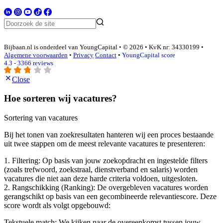
Bijbaan.nl is onderdeel van YoungCapital • © 2026 • KvK nr: 34330199 •
Algemene voorwaarden
•
Privacy
Contact
•
YoungCapital score
4.3 - 3366 reviews
Close
Hoe sorteren wij vacatures?
Sortering van vacatures
Bij het tonen van zoekresultaten hanteren wij een proces bestaande
uit twee stappen om de meest relevante vacatures te presenteren:
1. Filtering: Op basis van jouw zoekopdracht en ingestelde filters
(zoals trefwoord, zoekstraal, dienstverband en salaris) worden
vacatures die niet aan deze harde criteria voldoen, uitgesloten.
2. Rangschikking (Ranking): De overgebleven vacatures worden
gerangschikt op basis van een gecombineerde relevantiescore. Deze
score wordt als volgt opgebouwd:
Tekstuele match: We kijken naar de overeenkomst tussen jouw