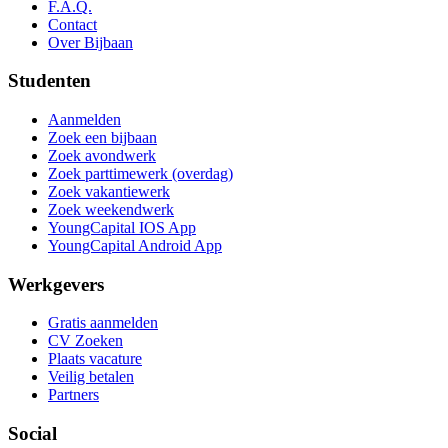
F.A.Q.
Contact
Over Bijbaan
Studenten
Aanmelden
Zoek een bijbaan
Zoek avondwerk
Zoek parttimewerk (overdag)
Zoek vakantiewerk
Zoek weekendwerk
YoungCapital IOS App
YoungCapital Android App
Werkgevers
Gratis aanmelden
CV Zoeken
Plaats vacature
Veilig betalen
Partners
Social