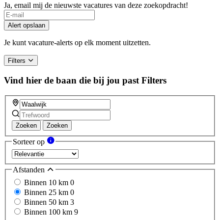
Ja, email mij de nieuwste vacatures van deze zoekopdracht!
If
you
Alert opslaan
are
a
Je kunt vacature-alerts op elk moment uitzetten.
human,
ignore
Filters
this
field
Vind hier de baan die bij jou past
Filters
Zoeken
Zoeken
Sorteer op
Afstanden
Binnen 10 km
0
Binnen 25 km
0
Binnen 50 km
3
Binnen 100 km
9