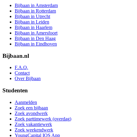
Bijbaan in Amsterdam
Bijbaan in Rotterdam
Bijbaan in Utrecht
Bijbaan in Leiden
Bijbaan in Haarlem
Bijbaan in Amersfoort
Bijbaan in Den Haag
Bijbaan in Eindhoven
Bijbaan.nl
F.A.Q.
Contact
Over Bijbaan
Studenten
Aanmelden
Zoek een bijbaan
Zoek avondwerk
Zoek parttimewerk (overdag)
Zoek vakantiewerk
Zoek weekendwerk
YoungCapital IOS App