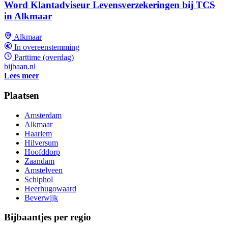
Word Klantadviseur Levensverzekeringen bij TCS
in Alkmaar
Alkmaar
In overeenstemming
Parttime (overdag)
bijbaan.nl
Lees meer
Plaatsen
Amsterdam
Alkmaar
Haarlem
Hilversum
Hoofddorp
Zaandam
Amstelveen
Schiphol
Heerhugowaard
Beverwijk
Bijbaantjes per regio