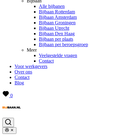
Bijbaan
Alle bijbanen
Bijbaan Rotterdam
Bijbaan Amsterdam
Bijbaan Groningen
Bijbaan Utrecht
Bijbaan Den Haag
Bijbaan per plaats
Bijbaan per beroepsgroep
Meer
Veelgestelde vragen
Contact
Voor werkgevers
Over ons
Contact
Blog
0