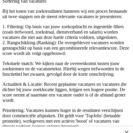
Sortering van vacatures
Bij het tonen van zoekresultaten hanteren wij een proces bestaande
uit twee stappen om de meest relevante vacatures te presenteren:
1. Filtering: Op basis van jouw zoekopdracht en ingestelde filters
(zoals trefwoord, zoekstraal, dienstverband en salaris) worden
vacatures die niet aan deze harde criteria voldoen, uitgesloten.
2. Rangschikking (Ranking): De overgebleven vacatures worden
gerangschikt op basis van een gecombineerde relevantiescore. Deze
score wordt als volgt opgebouwd:
Tekstuele match: We kijken naar de overeenkomst tussen jouw
zoektermen en de vacaturetekst. Hierbij wegen trefwoorden in de
functietitel het zwaarst, gevolgd door de korte omschrijving.
Actualiteit & Locatie: Recent geplaatste vacatures en vacatures die
dichter bij jouw zoeklocatie liggen, krijgen een hogere positie. De
score neemt af naarmate een vacature ouder is of de afstand groter
wordt.
Prioritering: Vacatures kunnen hoger in de resultaten verschijnen
door commerciële afspraken. Dit geldt voor 'TopJobs' (betaalde
promotie), werkgevers met een actieve 'boost' of vacatures van
directe partners (versus externe bronnen).
×