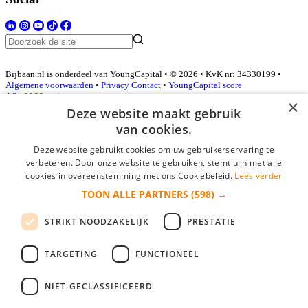
Bijbaan.nl is onderdeel van YoungCapital • © 2026 • KvK nr: 34330199 •
Algemene voorwaarden
•
Privacy
Contact
•
YoungCapital score
4.3 - 3366 reviews
×
Deze website maakt gebruik
van cookies.
Inloggen als bedrijf
Deze website gebruikt cookies om uw gebruikerservaring te
verbeteren. Door onze website te gebruiken, stemt u in met alle
E-mail
*
cookies in overeenstemming met ons Cookiebeleid.
Lees verder
TOON ALLE PARTNERS
(598) →
Wachtwoord
STRIKT NOODZAKELIJK
PRESTATIE
login gegevens onthouden
Wachtwoord vergeten?
login
TARGETING
FUNCTIONEEL
Bedrijf aanmelden
NIET-GECLASSIFICEERD
Na het aanmelden kun je meteen je vacature plaatsen en heb je je