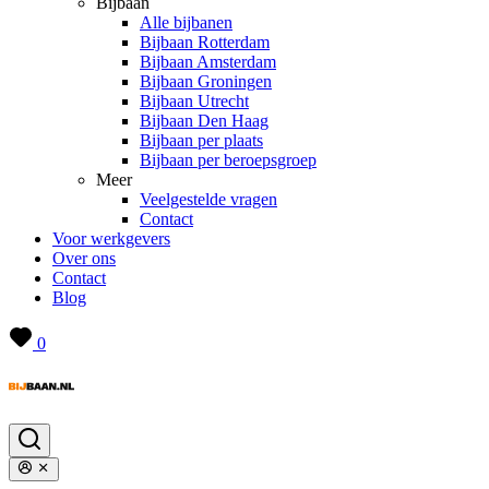
Bijbaan
Alle bijbanen
Bijbaan Rotterdam
Bijbaan Amsterdam
Bijbaan Groningen
Bijbaan Utrecht
Bijbaan Den Haag
Bijbaan per plaats
Bijbaan per beroepsgroep
Meer
Veelgestelde vragen
Contact
Voor werkgevers
Over ons
Contact
Blog
0