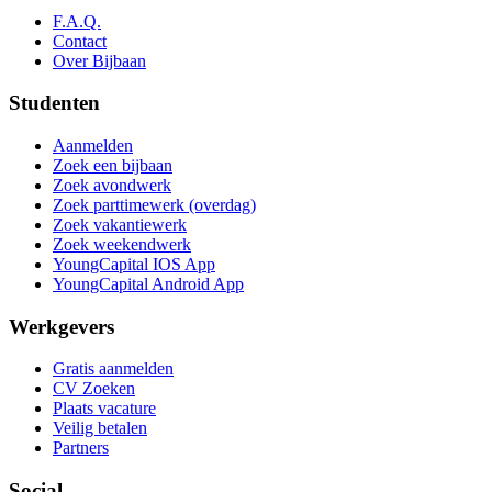
F.A.Q.
Contact
Over Bijbaan
Studenten
Aanmelden
Zoek een bijbaan
Zoek avondwerk
Zoek parttimewerk (overdag)
Zoek vakantiewerk
Zoek weekendwerk
YoungCapital IOS App
YoungCapital Android App
Werkgevers
Gratis aanmelden
CV Zoeken
Plaats vacature
Veilig betalen
Partners
Social