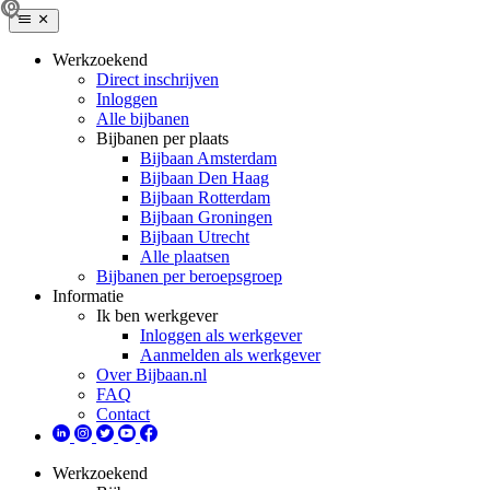
Werkzoekend
Direct inschrijven
Inloggen
Alle bijbanen
Bijbanen per plaats
Bijbaan Amsterdam
Bijbaan Den Haag
Bijbaan Rotterdam
Bijbaan Groningen
Bijbaan Utrecht
Alle plaatsen
Bijbanen per beroepsgroep
Informatie
Ik ben werkgever
Inloggen als werkgever
Aanmelden als werkgever
Over Bijbaan.nl
FAQ
Contact
Werkzoekend