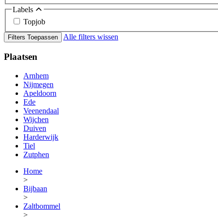
Labels
Topjob
Alle filters wissen
Filters Toepassen
Plaatsen
Arnhem
Nijmegen
Apeldoorn
Ede
Veenendaal
Wijchen
Duiven
Harderwijk
Tiel
Zutphen
Home
>
Bijbaan
>
Zaltbommel
>