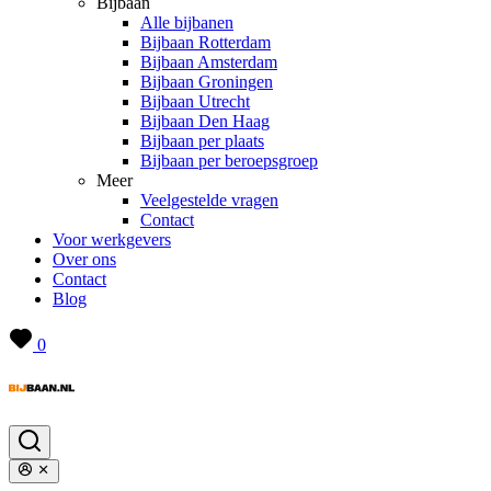
Bijbaan
Alle bijbanen
Bijbaan Rotterdam
Bijbaan Amsterdam
Bijbaan Groningen
Bijbaan Utrecht
Bijbaan Den Haag
Bijbaan per plaats
Bijbaan per beroepsgroep
Meer
Veelgestelde vragen
Contact
Voor werkgevers
Over ons
Contact
Blog
0