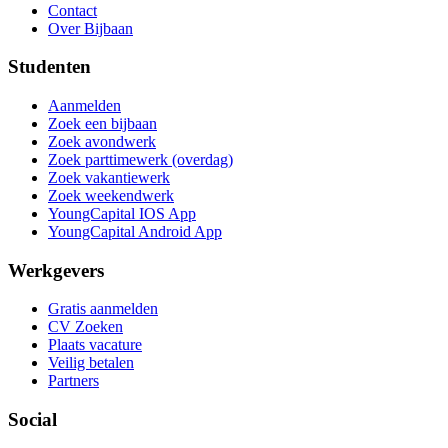
Contact
Over Bijbaan
Studenten
Aanmelden
Zoek een bijbaan
Zoek avondwerk
Zoek parttimewerk (overdag)
Zoek vakantiewerk
Zoek weekendwerk
YoungCapital IOS App
YoungCapital Android App
Werkgevers
Gratis aanmelden
CV Zoeken
Plaats vacature
Veilig betalen
Partners
Social