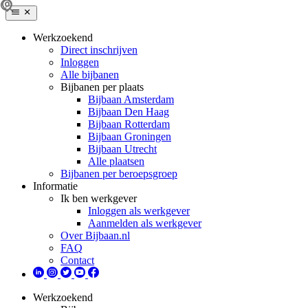
Werkzoekend
Direct inschrijven
Inloggen
Alle bijbanen
Bijbanen per plaats
Bijbaan Amsterdam
Bijbaan Den Haag
Bijbaan Rotterdam
Bijbaan Groningen
Bijbaan Utrecht
Alle plaatsen
Bijbanen per beroepsgroep
Informatie
Ik ben werkgever
Inloggen als werkgever
Aanmelden als werkgever
Over Bijbaan.nl
FAQ
Contact
Werkzoekend