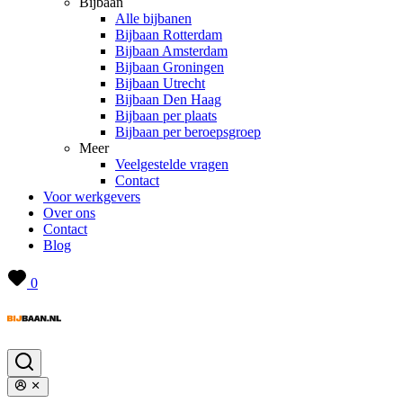
Bijbaan
Alle bijbanen
Bijbaan Rotterdam
Bijbaan Amsterdam
Bijbaan Groningen
Bijbaan Utrecht
Bijbaan Den Haag
Bijbaan per plaats
Bijbaan per beroepsgroep
Meer
Veelgestelde vragen
Contact
Voor werkgevers
Over ons
Contact
Blog
0