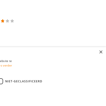
×
ebsite te
es verder
NIET-GECLASSIFICEERD