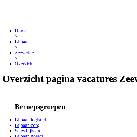
Home
>
Bijbaan
>
Zeewolde
>
Overzicht
Overzicht pagina vacatures Zee
Beroepsgroepen
Bijbaan logistiek
Bijbaan zorg
Sales bijbaan
Bijbaan horeca