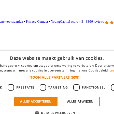
ene voorwaarden
•
Privacy
Contact
•
YoungCapital score
4.3 - 3366 reviews
Deze website maakt gebruik van cookies.
site gebruikt cookies om uw gebruikerservaring te verbeteren. Door onze w
n, stemt u in met alle cookies in overeenstemming met ons Cookiebeleid.
Le
TOON ALLE PARTNERS
(598) →
JK
PRESTATIE
TARGETING
FUNCTIONEEL
ieuwe collega/werknemer zo gevonden!
ALLES ACCEPTEREN
ALLES AFWIJZEN
DETAILS WEERGEVEN