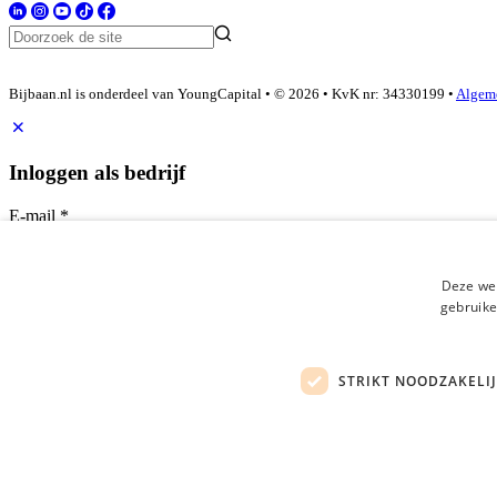
Bijbaan.nl is onderdeel van YoungCapital • © 2026 • KvK nr: 34330199 •
Algem
Inloggen als bedrijf
E-mail
*
Wachtwoord
Deze web
login gegevens onthouden
gebruike
Wachtwoord vergeten?
login
STRIKT NOODZAKELI
Bedrijf aanmelden
Na het aanmelden kun je meteen je vacature plaatsen en heb je je n
Heb je nog geen gratis bedrijfsprofiel?