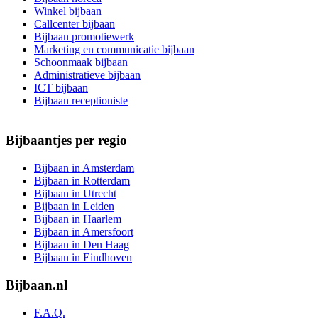
Winkel bijbaan
Callcenter bijbaan
Bijbaan promotiewerk
Marketing en communicatie bijbaan
Schoonmaak bijbaan
Administratieve bijbaan
ICT bijbaan
Bijbaan receptioniste
Bijbaantjes per regio
Bijbaan in Amsterdam
Bijbaan in Rotterdam
Bijbaan in Utrecht
Bijbaan in Leiden
Bijbaan in Haarlem
Bijbaan in Amersfoort
Bijbaan in Den Haag
Bijbaan in Eindhoven
Bijbaan.nl
F.A.Q.