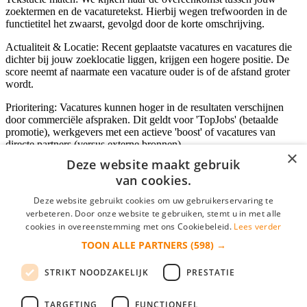
zoektermen en de vacaturetekst. Hierbij wegen trefwoorden in de
functietitel het zwaarst, gevolgd door de korte omschrijving.
Actualiteit & Locatie: Recent geplaatste vacatures en vacatures die
dichter bij jouw zoeklocatie liggen, krijgen een hogere positie. De
score neemt af naarmate een vacature ouder is of de afstand groter
wordt.
Prioritering: Vacatures kunnen hoger in de resultaten verschijnen
door commerciële afspraken. Dit geldt voor 'TopJobs' (betaalde
promotie), werkgevers met een actieve 'boost' of vacatures van
directe partners (versus externe bronnen).
×
Deze website maakt gebruik
van cookies.
Inloggen als bedrijf
Deze website gebruikt cookies om uw gebruikerservaring te
verbeteren. Door onze website te gebruiken, stemt u in met alle
E-mail
*
cookies in overeenstemming met ons Cookiebeleid.
Lees verder
TOON ALLE PARTNERS
(598) →
Wachtwoord
STRIKT NOODZAKELIJK
PRESTATIE
login gegevens onthouden
Wachtwoord vergeten?
login
TARGETING
FUNCTIONEEL