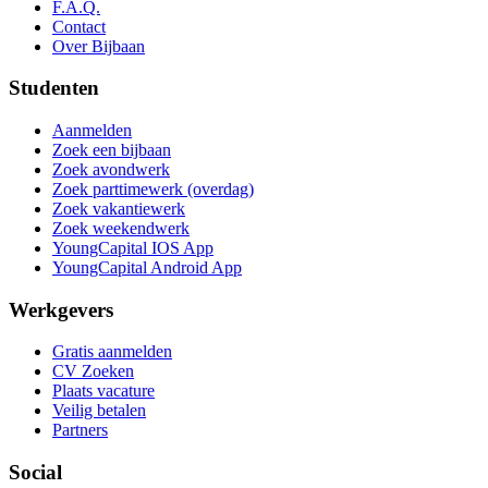
F.A.Q.
Contact
Over Bijbaan
Studenten
Aanmelden
Zoek een bijbaan
Zoek avondwerk
Zoek parttimewerk (overdag)
Zoek vakantiewerk
Zoek weekendwerk
YoungCapital IOS App
YoungCapital Android App
Werkgevers
Gratis aanmelden
CV Zoeken
Plaats vacature
Veilig betalen
Partners
Social