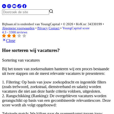
Bijbaan.nl is onderdeel van YoungCapital • © 2026 • KvK nr: 34330199 •
Algemene voorwaarden
•
Privacy
Contact
•
YoungCapital score
4.3 - 3366 reviews
Close
Hoe sorteren wij vacatures?
Sortering van vacatures
Bij het tonen van zoekresultaten hanteren wij een proces bestaande
uit twee stappen om de meest relevante vacatures te presenteren:
1. Filtering: Op basis van jouw zoekopdracht en ingestelde filters
(zoals trefwoord, zoekstraal, dienstverband en salaris) worden
vacatures die niet aan deze harde criteria voldoen, uitgesloten.
2. Rangschikking (Ranking): De overgebleven vacatures worden
gerangschikt op basis van een gecombineerde relevantiescore. Deze
score wordt als volgt opgebouwd:
Tekstuele match: We kijken naar de overeenkomst tussen jouw