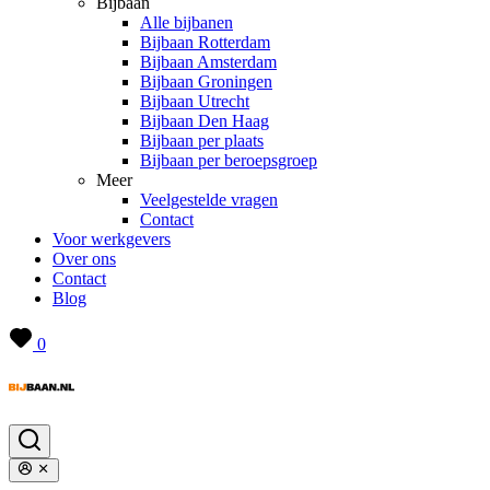
Bijbaan
Alle bijbanen
Bijbaan Rotterdam
Bijbaan Amsterdam
Bijbaan Groningen
Bijbaan Utrecht
Bijbaan Den Haag
Bijbaan per plaats
Bijbaan per beroepsgroep
Meer
Veelgestelde vragen
Contact
Voor werkgevers
Over ons
Contact
Blog
0