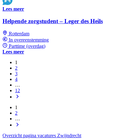
Lees meer
Helpende zorgstudent – Leger des Heils
Rotterdam
In overeenstemming
Parttime (overdag)
Lees meer
1
2
3
4
…
12
1
2
…
Overzicht pagina vacatures Zwijndrecht