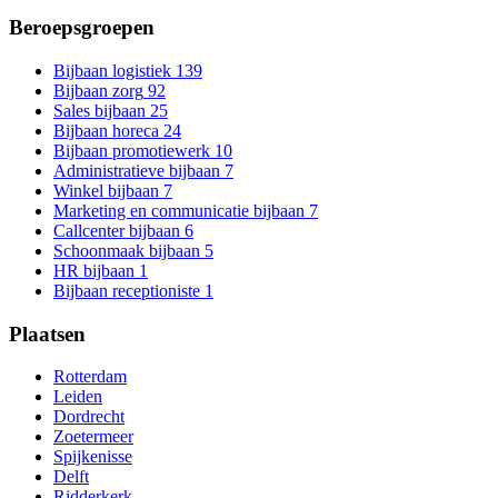
Beroepsgroepen
Bijbaan logistiek
139
Bijbaan zorg
92
Sales bijbaan
25
Bijbaan horeca
24
Bijbaan promotiewerk
10
Administratieve bijbaan
7
Winkel bijbaan
7
Marketing en communicatie bijbaan
7
Callcenter bijbaan
6
Schoonmaak bijbaan
5
HR bijbaan
1
Bijbaan receptioniste
1
Plaatsen
Rotterdam
Leiden
Dordrecht
Zoetermeer
Spijkenisse
Delft
Ridderkerk