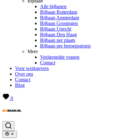
Bijbaan
Alle bijbanen
Bijbaan Rotterdam
Bijbaan Amsterdam
Bijbaan Groningen
Bijbaan Utrecht
Bijbaan Den Haag
Bijbaan per plaats
Bijbaan per beroepsgroep
Meer
Veelgestelde vragen
Contact
Voor werkgevers
Over ons
Contact
Blog
0