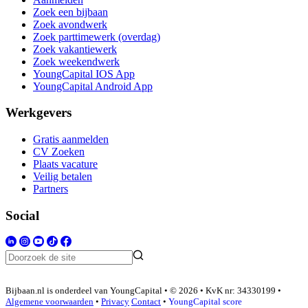
Zoek een bijbaan
Zoek avondwerk
Zoek parttimewerk (overdag)
Zoek vakantiewerk
Zoek weekendwerk
YoungCapital IOS App
YoungCapital Android App
Werkgevers
Gratis aanmelden
CV Zoeken
Plaats vacature
Veilig betalen
Partners
Social
Bijbaan.nl is onderdeel van YoungCapital • © 2026 • KvK nr: 34330199 •
Algemene voorwaarden
•
Privacy
Contact
•
YoungCapital score