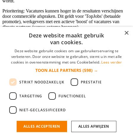
wordt.
Prioritering: Vacatures kunnen hoger in de resultaten verschijnen
door commerciële afspraken. Dit geldt voor 'TopJobs' (betaalde
promotie), werkgevers met een actieve 'boost' of vacatures van
directe partners (versus externe bronnen).
×
Deze website maakt gebruik
van cookies.
Inloggen als bedrijf
Deze website gebruikt cookies om uw gebruikerservaring te
verbeteren. Door onze website te gebruiken, stemt u in met alle
E-mail
*
cookies in overeenstemming met ons Cookiebeleid.
Lees verder
TOON ALLE PARTNERS
(598) →
Wachtwoord
STRIKT NOODZAKELIJK
PRESTATIE
login gegevens onthouden
Wachtwoord vergeten?
login
TARGETING
FUNCTIONEEL
Bedrijf aanmelden
NIET-GECLASSIFICEERD
Na het aanmelden kun je meteen je vacature plaatsen en heb je je
nieuwe collega/werknemer zo gevonden!
ALLES ACCEPTEREN
ALLES AFWIJZEN