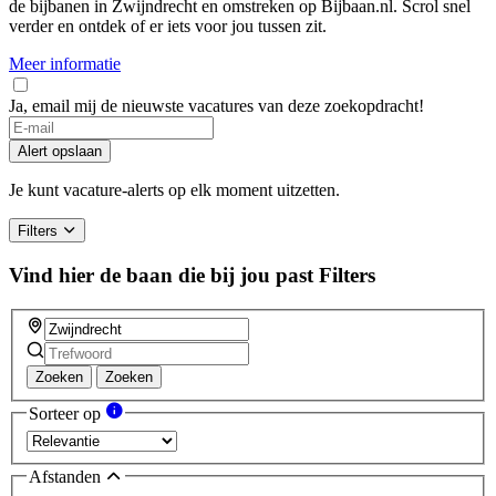
de bijbanen in Zwijndrecht en omstreken op Bijbaan.nl. Scrol snel
verder en ontdek of er iets voor jou tussen zit.
Meer informatie
Ja, email mij de nieuwste vacatures van deze zoekopdracht!
If
you
Alert opslaan
are
a
Je kunt vacature-alerts op elk moment uitzetten.
human,
ignore
Filters
this
field
Vind hier de baan die bij jou past
Filters
Zoeken
Zoeken
Sorteer op
Afstanden