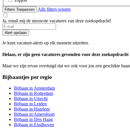
Topjob
Alle filters wissen
Filters Toepassen
Ja, email mij de nieuwste vacatures van deze zoekopdracht!
If
you
Alert opslaan
are
a
Je kunt vacature-alerts op elk moment uitzetten.
human,
ignore
Helaas, er zijn geen vacatures gevonden voor deze zoekopdracht
this
field
Maar we zijn ervan overtuigd dat we ook voor jou een geschikte baan
Bijbaantjes per regio
Bijbaan in Amsterdam
Bijbaan in Rotterdam
Bijbaan in Utrecht
Bijbaan in Leiden
Bijbaan in Haarlem
Bijbaan in Amersfoort
Bijbaan in Den Haag
Bijbaan in Eindhoven