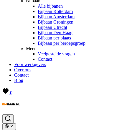
Bijbaan
Alle bijbanen
Bijbaan Rotterdam
Bijbaan Amsterdam
Bijbaan Groningen
Bijbaan Utrecht
Bijbaan Den Haag
Bijbaan per plaats
Bijbaan per beroepsgroep
Meer
Veelgestelde vragen
Contact
Voor werkgevers
Over ons
Contact
Blog
0