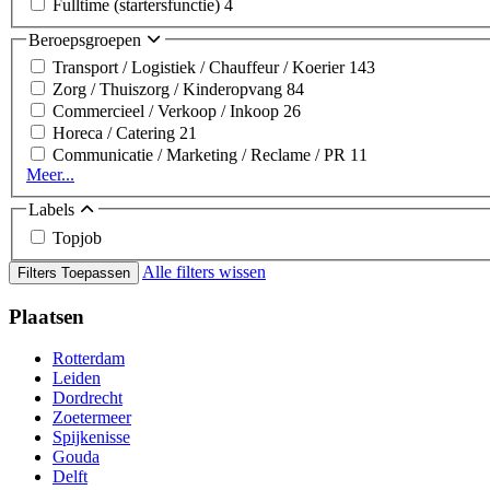
Fulltime (startersfunctie)
4
Beroepsgroepen
Transport / Logistiek / Chauffeur / Koerier
143
Zorg / Thuiszorg / Kinderopvang
84
Commercieel / Verkoop / Inkoop
26
Horeca / Catering
21
Communicatie / Marketing / Reclame / PR
11
Meer...
Labels
Topjob
Alle filters wissen
Filters Toepassen
Plaatsen
Rotterdam
Leiden
Dordrecht
Zoetermeer
Spijkenisse
Gouda
Delft