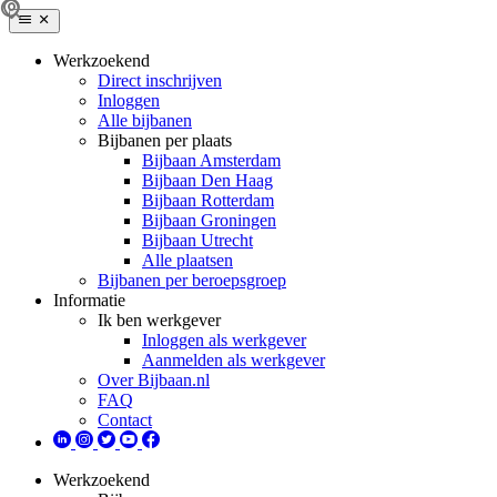
Werkzoekend
Direct inschrijven
Inloggen
Alle bijbanen
Bijbanen per plaats
Bijbaan Amsterdam
Bijbaan Den Haag
Bijbaan Rotterdam
Bijbaan Groningen
Bijbaan Utrecht
Alle plaatsen
Bijbanen per beroepsgroep
Informatie
Ik ben werkgever
Inloggen als werkgever
Aanmelden als werkgever
Over Bijbaan.nl
FAQ
Contact
Werkzoekend