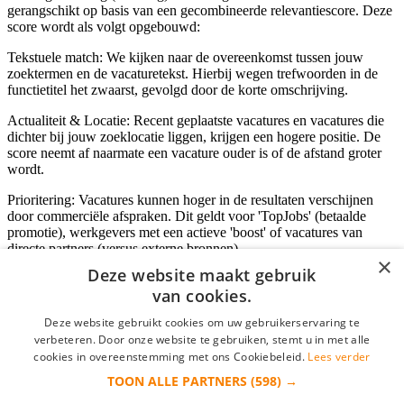
gerangschikt op basis van een gecombineerde relevantiescore. Deze
score wordt als volgt opgebouwd:
Tekstuele match: We kijken naar de overeenkomst tussen jouw
zoektermen en de vacaturetekst. Hierbij wegen trefwoorden in de
functietitel het zwaarst, gevolgd door de korte omschrijving.
Actualiteit & Locatie: Recent geplaatste vacatures en vacatures die
dichter bij jouw zoeklocatie liggen, krijgen een hogere positie. De
score neemt af naarmate een vacature ouder is of de afstand groter
wordt.
Prioritering: Vacatures kunnen hoger in de resultaten verschijnen
door commerciële afspraken. Dit geldt voor 'TopJobs' (betaalde
promotie), werkgevers met een actieve 'boost' of vacatures van
directe partners (versus externe bronnen).
×
Deze website maakt gebruik
van cookies.
Inloggen als bedrijf
Deze website gebruikt cookies om uw gebruikerservaring te
verbeteren. Door onze website te gebruiken, stemt u in met alle
E-mail
*
cookies in overeenstemming met ons Cookiebeleid.
Lees verder
TOON ALLE PARTNERS
(598) →
Wachtwoord