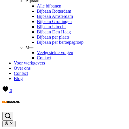
Bijbaan
Alle bijbanen
Bijbaan Rotterdam
Bijbaan Amsterdam
Bijbaan Groningen
Bijbaan Utrecht
Bijbaan Den Haag
Bijbaan per plaats
Bijbaan per beroepsgroep
Meer
Veelgestelde vragen
Contact
Voor werkgevers
Over ons
Contact
Blog
0