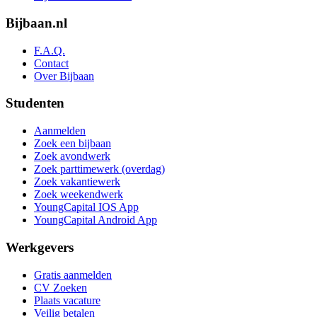
Bijbaan.nl
F.A.Q.
Contact
Over Bijbaan
Studenten
Aanmelden
Zoek een bijbaan
Zoek avondwerk
Zoek parttimewerk (overdag)
Zoek vakantiewerk
Zoek weekendwerk
YoungCapital IOS App
YoungCapital Android App
Werkgevers
Gratis aanmelden
CV Zoeken
Plaats vacature
Veilig betalen